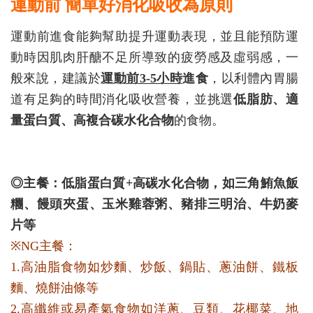
運動前 簡單好消化吸收為原則
運動前進食能夠幫助提升運動表現，並且能預防運
動時因肌肉肝醣不足所導致的疲勞感及虛弱感，一
般來說，建議於
運動前3-5小時
進食
，以利體內胃腸
道有足夠的時間消化吸收營養，並挑選
低脂肪、適
量蛋白質、高複合碳水化合物
的食物。
◎主餐：低脂蛋白質+高碳水化合物，如三角鮪魚飯
糰、饅頭夾蛋、玉米雞蓉粥、豬排三明治、牛奶麥
片等
※NG主餐：
1.高油脂食物如炒麵、炒飯、鍋貼、蔥油餅、鐵板
麵、燒餅油條等
2.高纖維或易產氣食物如洋蔥、豆類、花椰菜、地