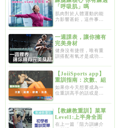
練腿練核心 你有練過
「呼吸肌」嗎
肌肉對於人體運動的能
力影響甚鉅，這件事一
點都不新...
一週課表，讓你擁有
完美身材
健身沒有捷徑，唯有重
訓搭配有氧才是成功的
不二法門...
【JoiiSports app】
重訓指南：次數、組
數、節奏、休息
如果你今天想要成為一
位重訓高手的話或是想
要突破瓶...
【教練教重訓】菜單
Level1:上半身全面
增肌雕塑
在上一篇「阻力訓練介