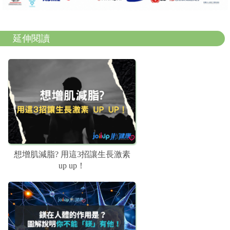
延伸閱讀
想增肌減脂? 用這3招讓生長激素
up up！