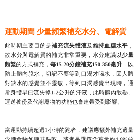
運動期間 少量頻繁補充水分、電解質
此時期主要目的是
補充流失體液
及
維持血糖水平
，
故水分與電解質的補充非常重要，水分建議以
少量
頻繁
的方式補充，
每15-20分鐘補充150-350毫升
，以
防止體內脫水，切記不要等到口渴才喝水，因人體
對缺水的感覺並不靈敏，等到口渴感覺出現時，通
常身體早已流失掉1-2公升的汗液，此時體內散熱、
運送養份及代謝廢物的功能也會連帶受到影響。
當運動持續超過1小時的跑者，建議應額外補充適量
含鹽食物如鹽味餅乾，或者是選擇含糖量約4-8%的