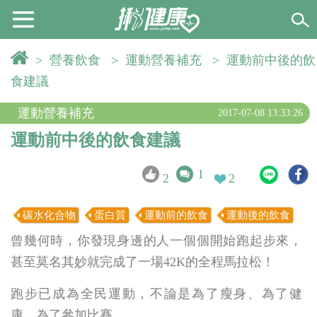
>
營養飲食
>
運動營養補充
>
運動前中後的飲
食建議
運動營養補充
2017-07-08 13:33:26
運動前中後的飲食建議
1
2
2
碳水化合物
蛋白質
運動前的飲食
運動後的飲食
曾幾何時，你發現身邊的人一個個開始跑起步來，
甚至莫名其妙就完成了一場42K的全程馬拉松！
跑步已成為全民運動，不論是為了瘦身、為了健
康、為了參加比賽。