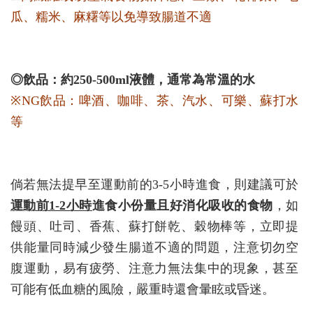
瓜、糯米、麻糬等以免導致腸道不適
◎飲品：約250-500ml液體，通常為常溫的水
※NG飲品：啤酒、咖啡、茶、汽水、可樂、蘇打水
等
倘若無法提早至運動前的3-5小時進食，則建議可於
運動前1-2小時
進食小份量且好消化吸收的食物
，如
饅頭、吐司、香蕉、蘇打餅乾、穀物棒等，立即提
供能量同時減少發生腸道不適的問題，注意切勿空
腹運動，易有疲勞、注意力無法集中的現象，甚至
可能有低血糖的風險，嚴重時還會暈眩或昏迷。