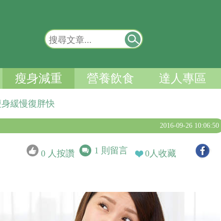
瘦身減重
營養飲食
達人專區
瘦身緩慢復胖快
2016-09-26 10:06:50
1
則留言
0
人按讚
0
人收藏