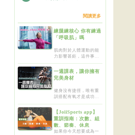
閱讀更多
練腿練核心 你有練過
「呼吸肌」嗎
肌肉對於人體運動的能
力影響甚鉅，這件事一
點都不新...
一週課表，讓你擁有
完美身材
健身沒有捷徑，唯有重
訓搭配有氧才是成功的
不二法門...
【JoiiSports app】
重訓指南：次數、組
數、節奏、休息
如果你今天想要成為一