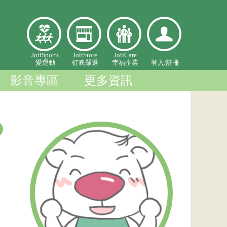
愛
虹映嚴
幸福企
登入個
JoiiSports
JoiiStore
JoiiCare
愛運動
虹映嚴選
幸福企業
登入/
註冊
運
選
業
人中心
動
影音專區
更多資訊