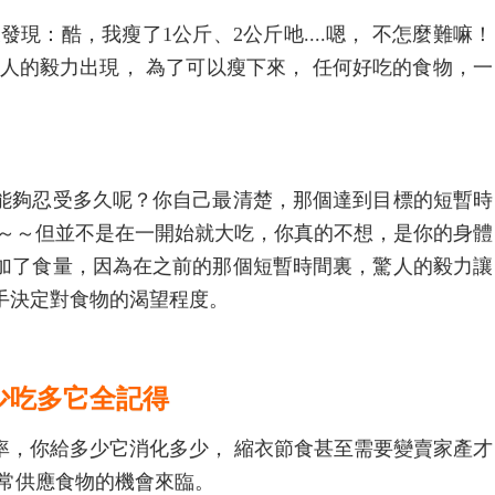
現：酷，我瘦了1公斤、2公斤吔....嗯， 不怎麼難嘛！
人的毅力出現， 為了可以瘦下來， 任何好吃的食物，一
能夠忍受多久呢？你自己最清楚，那個達到目標的短暫時
吃～～但並不是在一開始就大吃，你真的不想，是你的身體
加了食量，因為在之前的那個短暫時間裏，驚人的毅力讓
手決定對食物的渴望程度。
少吃多它全記得
率，你給多少它消化多少， 縮衣節食甚至需要變賣家產才
正常供應食物的機會來臨。