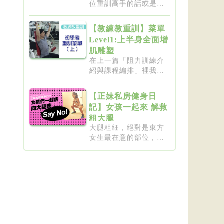
位重訓高手的話或是想
要突破瓶...
【教練教重訓】菜單
Level1:上半身全面增
肌雕塑
在上一篇「阻力訓練介
紹與課程編排」裡我們
介紹了重...
【正妹私房健身日
記】女孩一起來 解救
粗大腿
大腿粗細，絕對是東方
女生最在意的部位，彷
彿大腿細...