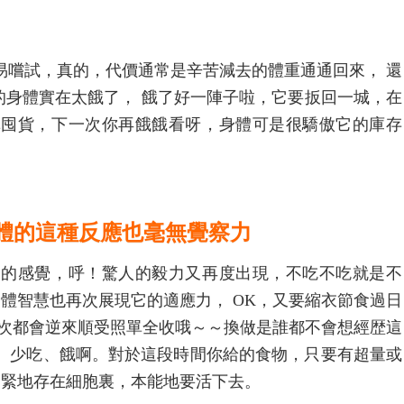
易嚐試，真的，代價通常是辛苦減去的體重通通回來， 還
的身體實在太餓了， 餓了好一陣子啦，它要扳回一城，在
購囤貨，下一次你再餓餓看呀，身體可是很驕傲它的庫存
體的這種反應也毫無覺察力
帥的感覺，呼！驚人的毅力又再度出現，不吃不吃就是不
身體智慧也再次展現它的適應力， OK，又要縮衣節食過日
每次都會逆來順受照單全收哦～～換做是誰都不會想經歴這
、少吃、餓啊。對於這段時間你給的食物，只要有超量或
緊緊地存在細胞裏，本能地要活下去。