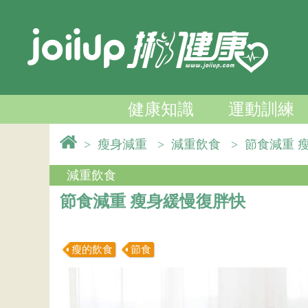
健康知識
運動訓練
>
瘦身減重
>
減重飲食
>
節食減重 
減重飲食
節食減重 瘦身緩慢復胖快
瘦的飲食
節食