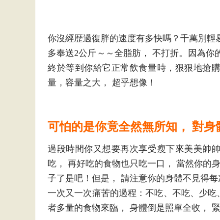
你沒經歴過復胖的速度有多快嗎？千萬別輕
多奉送2公斤～～全脂肪， 不打折。因為你
終於等到你給它正常飲食量時，狠狠地搶
量，容量之大， 超乎想像！
可怕的是你竟全然無所知， 對身
過段時間你又想要再次享受瘦下來美美帥
吃， 再好吃的食物也只吃一口， 當然你的
子了是吧！但是， 請注意你的身體不見得
一次又一次痛苦的過程：不吃、不吃、少吃
者多量的食物來臨， 身體倒是照單全收， 