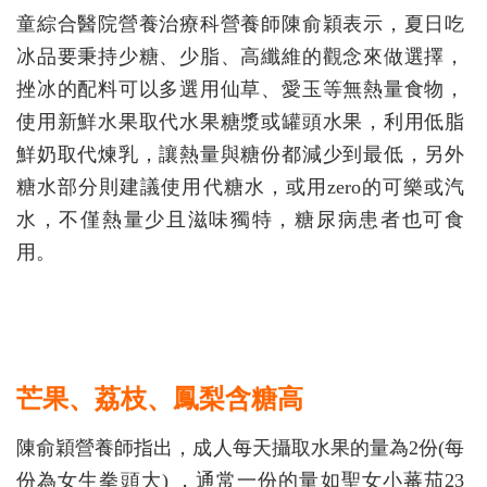
童綜合醫院營養治療科營養師陳俞穎表示，夏日吃
冰品要秉持少糖、少脂、高纖維的觀念來做選擇，
挫冰的配料可以多選用仙草、愛玉等無熱量食物，
使用新鮮水果取代水果糖漿或罐頭水果，利用低脂
鮮奶取代煉乳，讓熱量與糖份都減少到最低，另外
糖水部分則建議使用代糖水，或用zero的可樂或汽
水，不僅熱量少且滋味獨特，糖尿病患者也可食
用。
芒果、荔枝、鳳梨含糖高
陳俞穎營養師指出，成人每天攝取水果的量為2份(每
份為女生拳頭大) ，通常一份的量如聖女小蕃茄23