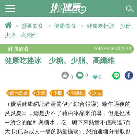
>
營養飲食
>
健康飲食
>
健康吃挫冰 少糖、
少脂、高纖維
健康飲食
2016-06-16 13:33:13
健康吃挫冰 少糖、少脂、高纖維
0
0
0
健康飲食
少糖
少脂
高纖維
冰品
（優活健康網記者湯蕎伊／綜合報導）端午過後的
炎炎夏日，總是少不了藉由冰品來消暑，但是挫冰
中所含的配料與糖水，吃一碗下來熱量不僅高達5百
大卡(已為成人一餐的熱量攝取)，恐怕連糖分攝取也