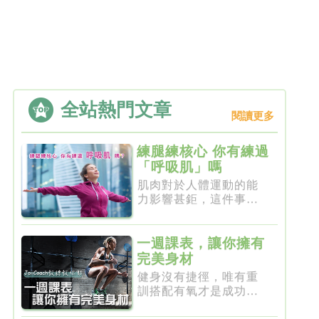
全站熱門文章
閱讀更多
練腿練核心 你有練過
「呼吸肌」嗎
肌肉對於人體運動的能
力影響甚鉅，這件事一
點都不新...
一週課表，讓你擁有
完美身材
健身沒有捷徑，唯有重
訓搭配有氧才是成功的
不二法門...