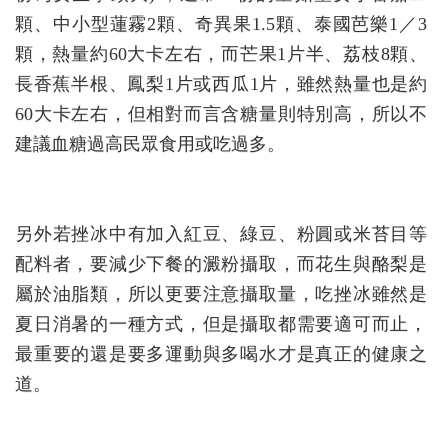
顆、中小型蓮霧2顆、奇異果1.5顆、泰國芭樂1／3
顆，熱量約60大卡左右，而芒果1片半、荔枝8顆、
長香蕉半根、鳳梨1片或西瓜1片，雖然熱量也是約
60大卡左右，但相對而言含糖量則特別高，所以不
建議血糖過高民眾食用或吃過多。
另外若挫冰中有加入紅豆、綠豆、粉圓或米苔目等
配料者，要減少下餐的澱粉攝取，而花生與酪梨是
屬於油脂類，所以更要注意攝取量，吃挫冰雖然是
夏日消暑的一種方式，但是攝取都需要適可而止，
最重要的還是要多運動與多喝水才是真正的健康之
道。