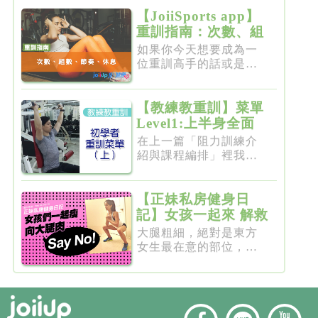
【JoiiSports app】
重訓指南：次數、組
數、節奏、休息
如果你今天想要成為一
位重訓高手的話或是想
要突破瓶...
【教練教重訓】菜單
Level1:上半身全面
增肌雕塑
在上一篇「阻力訓練介
紹與課程編排」裡我們
介紹了重...
【正妹私房健身日
記】女孩一起來 解救
粗大腿
大腿粗細，絕對是東方
女生最在意的部位，彷
彿大腿細...