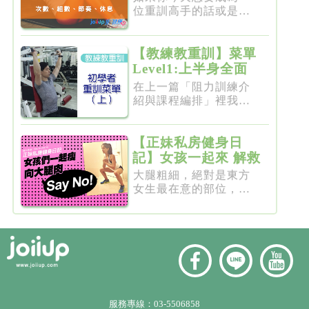
位重訓高手的話或是想
要突破瓶...
【教練教重訓】菜單
Level1:上半身全面
增肌雕塑
在上一篇「阻力訓練介
紹與課程編排」裡我們
介紹了重...
【正妹私房健身日
記】女孩一起來 解救
粗大腿
大腿粗細，絕對是東方
女生最在意的部位，彷
彿大腿細...
服務專線：
03-5506858