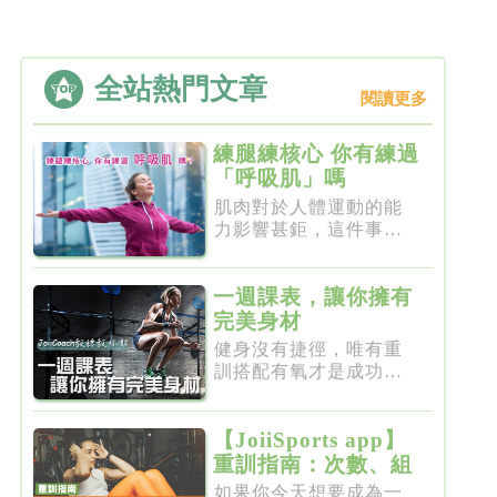
全站熱門文章
閱讀更多
練腿練核心 你有練過
「呼吸肌」嗎
肌肉對於人體運動的能
力影響甚鉅，這件事一
點都不新...
一週課表，讓你擁有
完美身材
健身沒有捷徑，唯有重
訓搭配有氧才是成功的
不二法門...
【JoiiSports app】
重訓指南：次數、組
數、節奏、休息
如果你今天想要成為一