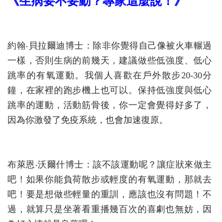
《生病要不要動？專家這麼說！》
約翰‧貝拉爾迪博士：除非你覺得自己像被火車輾過
一樣，否則生病的前幾天，建議做些低強度、低心
跳率的有氧運動。我個人喜歡在戶外散步20-30分
鐘，在家裡的跑步機上也可以。保持低強度與低心
跳率的運動，活動筋骨後，你一定會覺得好多了，
因為你激發了免疫系統，也會加速復原。
布萊恩‧沃爾什博士：該不該運動呢？讓症狀來做主
吧！如果你能負荷散步或輕度的有氧運動，那就去
吧！要是想做些輕量的重訓，應該也沒有問題！不
過，就算只是坐著看重播幾百次的喜劇也無妨，因