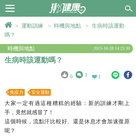
>
運動訓練
>
時機與地點
>
生病時該運動
嗎？
時機與地點
2015-10-28 14:25:30
生病時該運動嗎？
1
0
1
免疫力
安全運動
大家一定有過這種糟糕的經驗：新的訓練才剛上
手，竟然就感冒了！
這個時候，流點汗比較好、還是休息才會加速復原
呢？