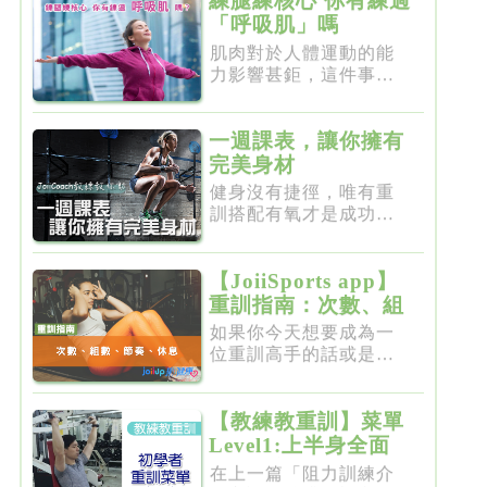
練腿練核心 你有練過
「呼吸肌」嗎
肌肉對於人體運動的能
力影響甚鉅，這件事一
點都不新...
一週課表，讓你擁有
完美身材
健身沒有捷徑，唯有重
訓搭配有氧才是成功的
不二法門...
【JoiiSports app】
重訓指南：次數、組
數、節奏、休息
如果你今天想要成為一
位重訓高手的話或是想
要突破瓶...
【教練教重訓】菜單
Level1:上半身全面
增肌雕塑
在上一篇「阻力訓練介