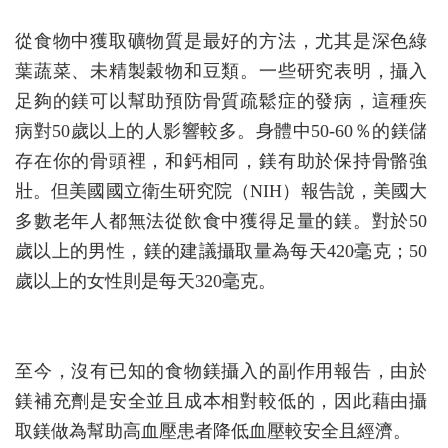
從食物中獲取礦物質是最好的方法，尤其是深色綠
葉蔬菜、未精製穀物和豆類。一些研究表明，攝入
足夠的鎂可以幫助預防骨質疏鬆症的發病，這種疾
病對50歲以上的人影響較多。身體中50-60％的鎂儲
存在你的骨頭裡，和鈣相同，鎂有助於保持骨骼強
壯。但美國國立衛生研究院（NIH）報告說，美國大
多數老年人都無法從飲食中獲得足量的鎂。對於50
歲以上的男性，鎂的建議攝取量為每天420毫克；50
歲以上的女性則是每天320毫克。
至今，沒有已知的食物鎂攝入的副作用報告，由於
鎂補充劑是安全並且成本相對較低的，因此藉由攝
取鎂做為幫助高血壓患者降低血壓較安全且經濟。