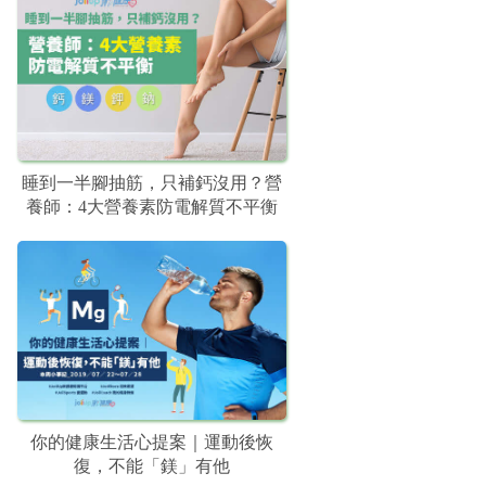
睡到一半腳抽筋，只補鈣沒用？營
養師：4大營養素防電解質不平衡
你的健康生活心提案｜運動後恢
復，不能「鎂」有他