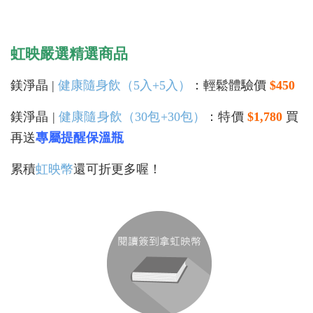
虹映嚴選精選商品
鎂淨晶 |
健康隨身飲（5入+5入）
：輕鬆體驗價
$450
鎂淨晶 |
健康隨身飲（30包+30包）
：特價
$1,780
買
再送
專屬提醒保溫瓶
累積
虹映幣
還可折更多喔！