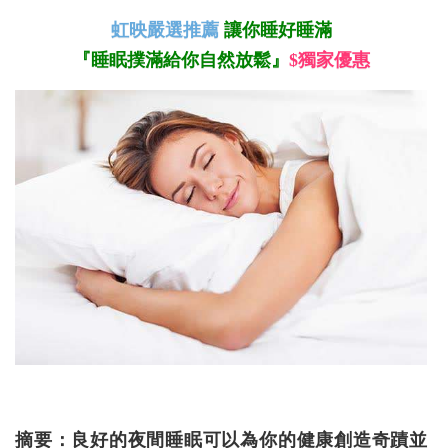
虹映嚴選推薦
讓你睡好睡滿
『睡眠撲滿給你自然放鬆』
$獨家優惠
摘要：良好的夜間睡眠可以為你的健康創造奇蹟並