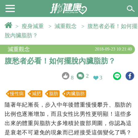
>
瘦身減重
>
減重觀念
>
腹愁者必看！如何擺
脫內臟脂肪？
減重觀念
2018-09-23 10:21:40
腹愁者必看！如何擺脫內臟脂肪？
2
8
3
慢性病
減肥
脂肪
內臟脂肪
隨著年紀漸長，步入中年後體重慢慢攀升、脂肪的
比例也逐漸增加，而且女性比男性更明顯！這些多
出來的體重與脂肪大多堆積於腹部周圍，你認為這
是衰老不可避免的現象而已經接受這個變化了嗎？