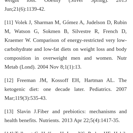
weight loss. Obesity (Silver Spring). 2013
Jun;21(6):1139-42.
[11] Volek J, Sharman M, Gómez A, Judelson D, Rubin
M, Watson G, Sokmen B, Silvestre R, French D,
Kraemer W. Comparison of energy-restricted very low-
carbohydrate and low-fat diets on weight loss and body
composition in overweight men and women. Nutr
Metab (Lond). 2004 Nov 8;1(1):13.
[12] Freeman JM, Kossoff EH, Hartman AL. The
ketogenic diet: one decade later. Pediatrics. 2007
Mar;119(3):535-43.
[13] Slavin J.Fiber and prebiotics: mechanisms and
health benefits. Nutrients. 2013 Apr 22;5(4):1417-35.