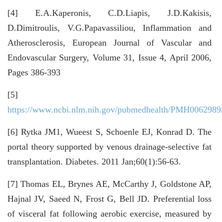
[4] E.A.Kaperonis, C.D.Liapis, J.D.Kakisis,
D.Dimitroulis, V.G.Papavassiliou, Inflammation and
Atherosclerosis, European Journal of Vascular and
Endovascular Surgery, Volume 31, Issue 4, April 2006,
Pages 386-393
[5]
https://www.ncbi.nlm.nih.gov/pubmedhealth/PMH0062989
[6] Rytka JM1, Wueest S, Schoenle EJ, Konrad D. The
portal theory supported by venous drainage-selective fat
transplantation. Diabetes. 2011 Jan;60(1):56-63.
[7] Thomas EL, Brynes AE, McCarthy J, Goldstone AP,
Hajnal JV, Saeed N, Frost G, Bell JD. Preferential loss
of visceral fat following aerobic exercise, measured by