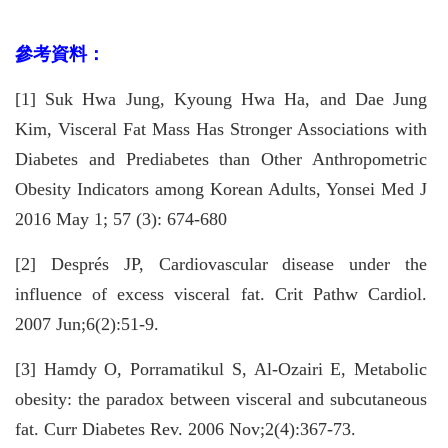
參考資料：
[1] Suk Hwa Jung, Kyoung Hwa Ha, and Dae Jung
Kim, Visceral Fat Mass Has Stronger Associations with
Diabetes and Prediabetes than Other Anthropometric
Obesity Indicators among Korean Adults, Yonsei Med J
2016 May 1; 57 (3): 674-680
[2] Després JP, Cardiovascular disease under the
influence of excess visceral fat. Crit Pathw Cardiol.
2007 Jun;6(2):51-9.
[3] Hamdy O, Porramatikul S, Al-Ozairi E, Metabolic
obesity: the paradox between visceral and subcutaneous
fat. Curr Diabetes Rev. 2006 Nov;2(4):367-73.