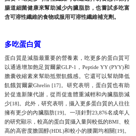
腸道細菌健康來幫助減少內臟脂肪，也嘗試多吃富
含可溶性纖維的食物或服用可溶性纖維補充劑。
多吃蛋白質
蛋白質是減脂最重要的營養素，吃更多的蛋白質可
以通過增加飽足賀爾蒙GLP-1，Peptide YY (PYY)和
膽囊收縮素來幫助抵禦飢餓感。它還可以幫助降低
飢餓賀爾蒙Ghrelin [17]。研究表明，蛋白質也有助
於促進新陳代謝，從而促進體重減輕和內臟脂肪減
少[18]。此外，研究表明，攝入更多蛋白質的人往往
擁有更少的內臟脂肪[19]。一項針對23,876名成年人
的研究顯示，較高的蛋白質攝入量與較低的BMI、較
高的高密度膽固醇(HDL)和較小的腰圍均相關[19]。