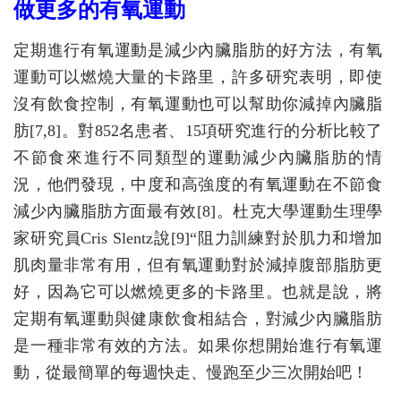
做更多的有氧運動
定期進行有氧運動是減少內臟脂肪的好方法，有氧
運動可以燃燒大量的卡路里，許多研究表明，即使
沒有飲食控制，有氧運動也可以幫助你減掉內臟脂
肪[7,8]。對852名患者、15項研究進行的分析比較了
不節食來進行不同類型的運動減少內臟脂肪的情
況，他們發現，中度和高強度的有氧運動在不節食
減少內臟脂肪方面最有效[8]。杜克大學運動生理學
家研究員Cris Slentz說[9]“阻力訓練對於肌力和增加
肌肉量非常有用，但有氧運動對於減掉腹部脂肪更
好，因為它可以燃燒更多的卡路里。也就是說，將
定期有氧運動與健康飲食相結合，對減少內臟脂肪
是一種非常有效的方法。如果你想開始進行有氧運
動，從最簡單的每週快走、慢跑至少三次開始吧！