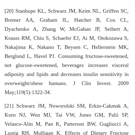
[20] Stanhope KL, Schwarz JM, Keim NL, Griffen SC,
Bremer AA, Graham JL, Hatcher B, Cox CL,
Dyachenko A, Zhang W, McGahan JP, Seibert A,
Krauss RM, Chiu S, Schaefer EJ, Ai M, Otokozawa S,
Nakajima K, Nakano T, Beysen C, Hellerstein MK,
Berglund L, Havel PJ. Consuming fructose-sweetened,
not glucose-sweetened, beverages increases visceral
adiposity and lipids and decreases insulin sensitivity in
overweight/obese humans. J Clin Invest. 2009
May;119(5):1322-34.
[21] Schwarz JM, Noworolski SM, Erkin-Cakmak A,
Korn NJ, Wen MJ, Tai VW, Jones GM, Palii SP,
Velasco-Alin M, Pan K, Patterson BW, Gugliucci A,
Lustig RH, Mulligan K. Effects of Dietary Fructose