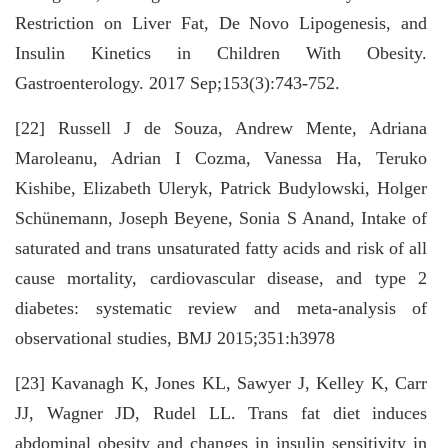
Restriction on Liver Fat, De Novo Lipogenesis, and
Insulin Kinetics in Children With Obesity.
Gastroenterology. 2017 Sep;153(3):743-752.
[22] Russell J de Souza, Andrew Mente, Adriana
Maroleanu, Adrian I Cozma, Vanessa Ha, Teruko
Kishibe, Elizabeth Uleryk, Patrick Budylowski, Holger
Schünemann, Joseph Beyene, Sonia S Anand, Intake of
saturated and trans unsaturated fatty acids and risk of all
cause mortality, cardiovascular disease, and type 2
diabetes: systematic review and meta-analysis of
observational studies, BMJ 2015;351:h3978
[23] Kavanagh K, Jones KL, Sawyer J, Kelley K, Carr
JJ, Wagner JD, Rudel LL. Trans fat diet induces
abdominal obesity and changes in insulin sensitivity in