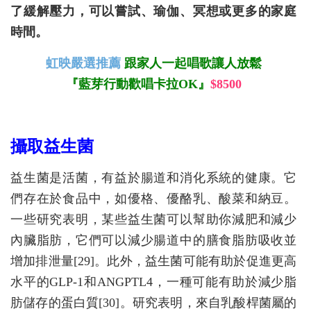
了緩解壓力，可以嘗試、瑜伽、冥想或更多的家庭
時間。
虹映嚴選推薦
跟家人一起唱歌讓人放鬆
『藍芽行動歡唱卡拉OK』
$8500
攝取益生菌
益生菌是活菌，有益於腸道和消化系統的健康。它
們存在於食品中，如優格、優酪乳、酸菜和納豆。
一些研究表明，某些益生菌可以幫助你減肥和減少
內臟脂肪，它們可以減少腸道中的膳食脂肪吸收並
增加排泄量[29]。此外，益生菌可能有助於促進更高
水平的GLP-1和ANGPTL4，一種可能有助於減少脂
肪儲存的蛋白質[30]。研究表明，來自乳酸桿菌屬的