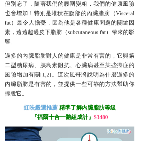
但別忘了，隨著我們的腰圍變粗，我們的健康風險
也會增加！特別是堆積在腹部的內臟脂肪（Visceral
fat）最令人擔憂，因為他是各種健康問題的關鍵因
素，遠遠超過皮下脂肪（subcutaneous fat）帶來的影
響。
過多的內臟脂肪對人的健康是非常有害的，它與第
二型糖尿病、胰島素阻抗、心臟病甚至某些癌症的
風險增加有關[1,2]。這次風哥將說明為什麼過多的
內臟脂肪是有害的，並提供一些可靠的方法幫助你
擺脫它。
虹映嚴選推薦
精準了解內臟脂肪等級
『福爾十合一體組成計』
$3480