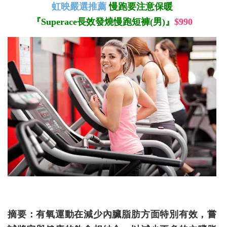
虹映嚴選推薦
慢跑要注意保暖
『Superace長效發燒慢跑短褲(男)』
$990
摘要：有氧運動在減少內臟脂肪方面特別有效，嘗