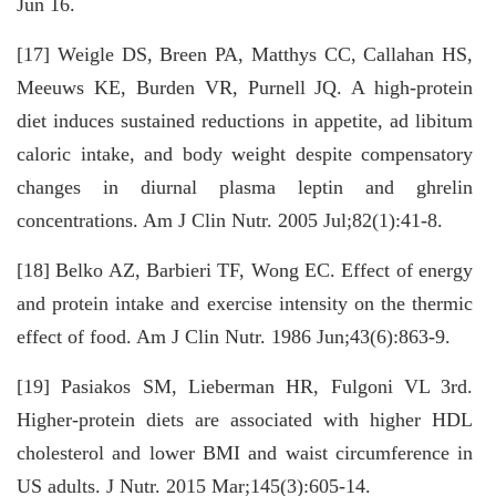
Jun 16.
[17] Weigle DS, Breen PA, Matthys CC, Callahan HS,
Meeuws KE, Burden VR, Purnell JQ. A high-protein
diet induces sustained reductions in appetite, ad libitum
caloric intake, and body weight despite compensatory
changes in diurnal plasma leptin and ghrelin
concentrations. Am J Clin Nutr. 2005 Jul;82(1):41-8.
[18] Belko AZ, Barbieri TF, Wong EC. Effect of energy
and protein intake and exercise intensity on the thermic
effect of food. Am J Clin Nutr. 1986 Jun;43(6):863-9.
[19] Pasiakos SM, Lieberman HR, Fulgoni VL 3rd.
Higher-protein diets are associated with higher HDL
cholesterol and lower BMI and waist circumference in
US adults. J Nutr. 2015 Mar;145(3):605-14.