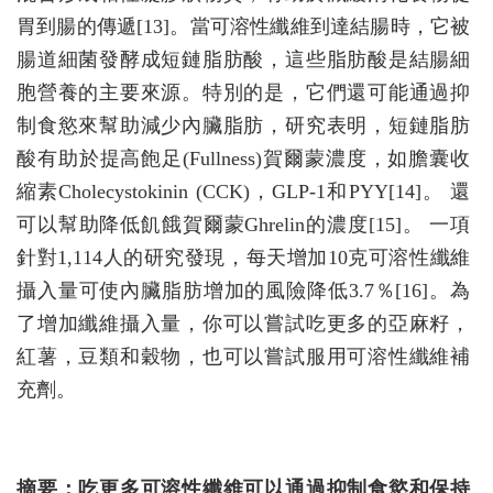
胃到腸的傳遞[13]。當可溶性纖維到達結腸時，它被
腸道細菌發酵成短鏈脂肪酸，這些脂肪酸是結腸細
胞營養的主要來源。特別的是，它們還可能通過抑
制食慾來幫助減少內臟脂肪，研究表明，短鏈脂肪
酸有助於提高飽足(Fullness)賀爾蒙濃度，如膽囊收
縮素Cholecystokinin (CCK)，GLP-1和PYY[14]。 還
可以幫助降低飢餓賀爾蒙Ghrelin的濃度[15]。 一項
針對1,114人的研究發現，每天增加10克可溶性纖維
攝入量可使內臟脂肪增加的風險降低3.7％[16]。為
了增加纖維攝入量，你可以嘗試吃更多的亞麻籽，
紅薯，豆類和穀物，也可以嘗試服用可溶性纖維補
充劑。
摘要：吃更多可溶性纖維可以通過抑制食慾和保持