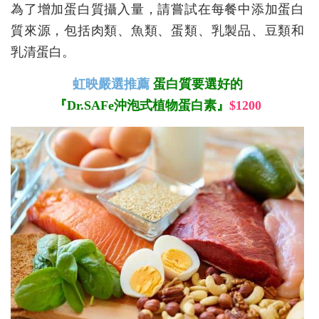
為了增加蛋白質攝入量，請嘗試在每餐中添加蛋白
質來源，包括肉類、魚類、蛋類、乳製品、豆類和
乳清蛋白。
虹映嚴選推薦
蛋白質要選好的
『Dr.SAFe沖泡式植物蛋白素』
$1200