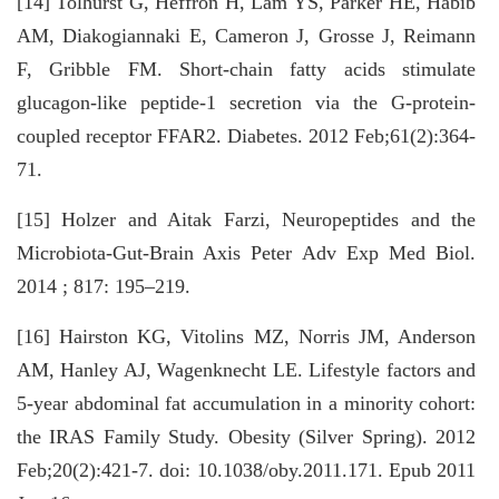
[14] Tolhurst G, Heffron H, Lam YS, Parker HE, Habib
AM, Diakogiannaki E, Cameron J, Grosse J, Reimann
F, Gribble FM. Short-chain fatty acids stimulate
glucagon-like peptide-1 secretion via the G-protein-
coupled receptor FFAR2. Diabetes. 2012 Feb;61(2):364-
71.
[15] Holzer and Aitak Farzi, Neuropeptides and the
Microbiota-Gut-Brain Axis Peter Adv Exp Med Biol.
2014 ; 817: 195–219.
[16] Hairston KG, Vitolins MZ, Norris JM, Anderson
AM, Hanley AJ, Wagenknecht LE. Lifestyle factors and
5-year abdominal fat accumulation in a minority cohort:
the IRAS Family Study. Obesity (Silver Spring). 2012
Feb;20(2):421-7. doi: 10.1038/oby.2011.171. Epub 2011