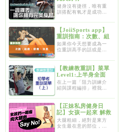
健身沒有捷徑，唯有重
訓搭配有氧才是成功的
不二法門...
【JoiiSports app】
重訓指南：次數、組
數、節奏、休息
如果你今天想要成為一
位重訓高手的話或是想
要突破瓶...
【教練教重訓】菜單
Level1:上半身全面
增肌雕塑
在上一篇「阻力訓練介
紹與課程編排」裡我們
介紹了重...
【正妹私房健身日
記】女孩一起來 解救
粗大腿
大腿粗細，絕對是東方
女生最在意的部位，彷
彿大腿細...