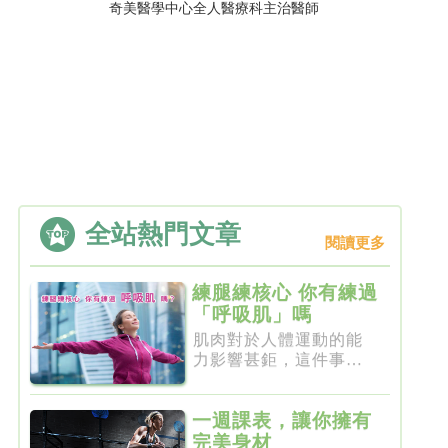
奇美醫學中心全人醫療科主治醫師
全站熱門文章
閱讀更多
練腿練核心 你有練過
「呼吸肌」嗎
肌肉對於人體運動的能
力影響甚鉅，這件事一
點都不新...
一週課表，讓你擁有
完美身材