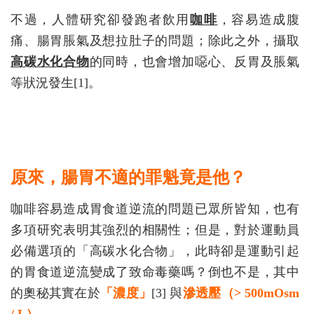
不過，人體研究卻發跑者飲用
咖啡
，容易造成腹
痛、腸胃脹氣及想拉肚子的問題；除此之外，攝取
高碳水化合物
的同時，也會增加噁心、反胃及脹氣
等狀況發生[1]。
原來，腸胃不適的罪魁竟是他？
咖啡容易造成胃食道逆流的問題已眾所皆知，也有
多項研究表明其強烈的相關性；但是，對於運動員
必備選項的「高碳水化合物」，此時卻是運動引起
的胃食道逆流變成了致命毒藥嗎？倒也不是，其中
的奧秘其實在於
「濃度」
[3] 與
滲透壓（> 500mOsm