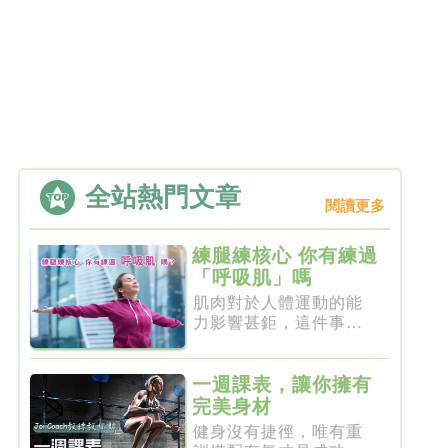
全站熱門文章
閱讀更多
練腿練核心 你有練過
「呼吸肌」嗎
肌肉對於人體運動的能
力影響甚鉅，這件事一
點都不新...
一週課表，讓你擁有
完美身材
健身沒有捷徑，唯有重