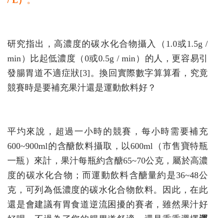
/ L）
。
研究指出，高濃度的碳水化合物攝入（1.0或1.5g /
min）比起低濃度（0或0.5g / min）的人，更容易引
發腸胃道不適症狀[3]。換回實際數字算算看，究竟
競賽時是要補充果汁還是運動飲料好？
平圴來說，超過一小時的競賽，每小時需要補充
600~900ml的含醣飲料攝取，以600ml（市售寶特瓶
一瓶）來計，果汁每瓶約含醣65~70公克，屬於高濃
度的碳水化合物；而運動飲料含醣量約是36~48公
克，可列為低濃度的碳水化合物飲料。因此，在此
還是會建議有胃食道逆流困擾的賽者，雖然果汁好