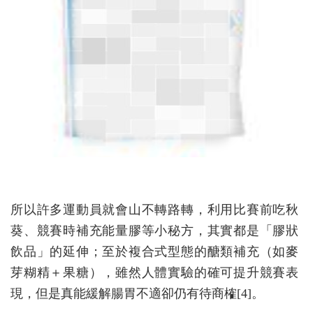
所以許多運動員就會山不轉路轉，利用比賽前吃秋
葵、競賽時補充能量膠等小秘方，其實都是「膠狀
飲品」的延伸；至於複合式型態的醣類補充（如麥
芽糊精＋果糖），雖然人體實驗的確可提升競賽表
現，但是真能緩解腸胃不適卻仍有待商榷[4]。