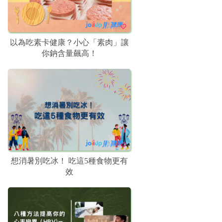
以為吃素卡健康？小心「素肉」讓
你鈉含量飆高！
想消暑別吃冰！ 吃這5種食物更有
效