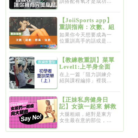
訓搭配有氧才是成功的
不二法門...
【JoiiSports app】
重訓指南：次數、組
數、節奏、休息
如果你今天想要成為一
位重訓高手的話或是想
要突破瓶...
【教練教重訓】菜單
Level1:上半身全面
增肌雕塑
在上一篇「阻力訓練介
紹與課程編排」裡我們
介紹了重...
【正妹私房健身日
記】女孩一起來 解救
粗大腿
大腿粗細，絕對是東方
女生最在意的部位，彷
彿大腿細...