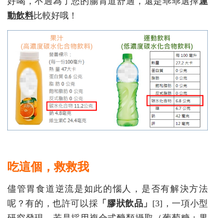
好喝，不過為了您的腸胃道舒適，還是乖乖選擇
運
動飲料
比較好哦！
吃這個，救救我
儘管胃食道逆流是如此的惱人，是否有解決方法
呢？有的，也許可以採
「膠狀飲品」
[3]，一項小型
研究發現，若是採用複合式醣類攝取（葡萄糖＋果