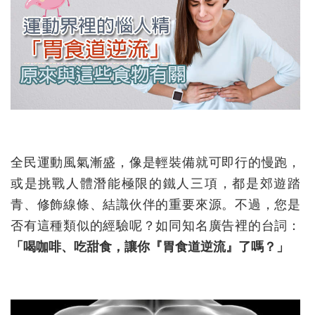
全民運動風氣漸盛，像是輕裝備就可即行的慢跑，
或是挑戰人體潛能極限的鐵人三項，都是郊遊踏
青、修飾線條、結識伙伴的重要來源。不過，您是
否有這種類似的經驗呢？如同知名廣告裡的台詞：
「喝咖啡、吃甜食，讓你『胃食道逆流』了嗎？」