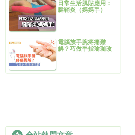
日常生活肌貼應用：
腱鞘炎（媽媽手）
電腦族手腕疼痛難
解？巧做手指瑜珈改
善