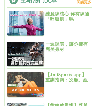
全站熱門文章
閱讀更多
練腿練核心 你有練過
「呼吸肌」嗎
一週課表，讓你擁有
完美身材
【JoiiSports app】
重訓指南：次數、組
數、節奏、休息
【教練教重訓】菜單