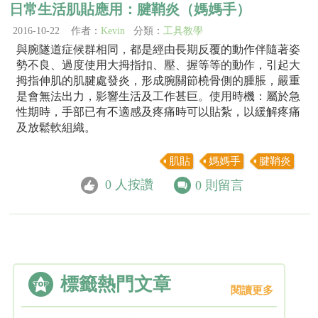
日常生活肌貼應用：腱鞘炎（媽媽手）
2016-10-22 作者：
Kevin
分類：
工具教學
與腕隧道症候群相同，都是經由長期反覆的動作伴隨著姿
勢不良、過度使用大拇指扣、壓、握等等的動作，引起大
拇指伸肌的肌腱處發炎，形成腕關節橈骨側的腫脹，嚴重
是會無法出力，影響生活及工作甚巨。使用時機：屬於急
性期時，手部已有不適感及疼痛時可以貼紮，以緩解疼痛
及放鬆軟組織。
肌貼
媽媽手
腱鞘炎
0
人按讚
0
則留言
標籤熱門文章
閱讀更多