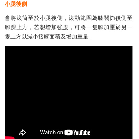
小腿後側
會將滾筒至於小腿後側，滾動範圍為膝關節後側至
腳踝上方，若想增加強度，可將一隻腳加壓於另一
隻上方以減小接觸面積及增加重量。