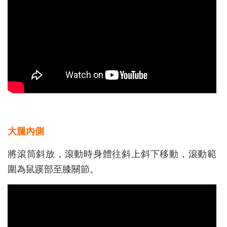
大腿內側
將滾筒斜放，滾動時身體往斜上斜下移動，滾動範
圍為鼠蹊部至膝關節。