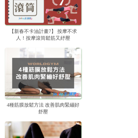
【新春不卡油計畫7】 按摩不求
人！按摩滾筒鬆筋又紓壓
4種筋膜放鬆方法 改善肌肉緊繃好
舒壓