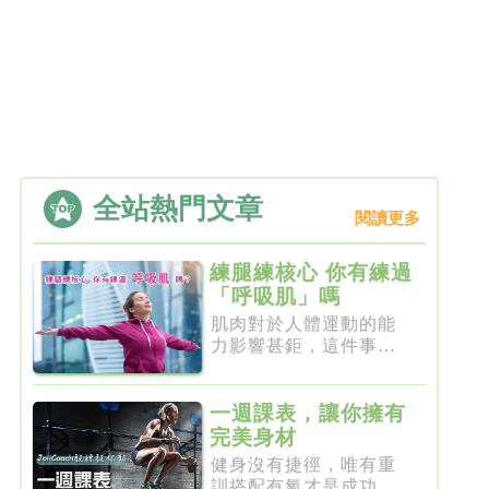
全站熱門文章
閱讀更多
練腿練核心 你有練過
「呼吸肌」嗎
肌肉對於人體運動的能
力影響甚鉅，這件事一
點都不新...
一週課表，讓你擁有
完美身材
健身沒有捷徑，唯有重
訓搭配有氧才是成功的