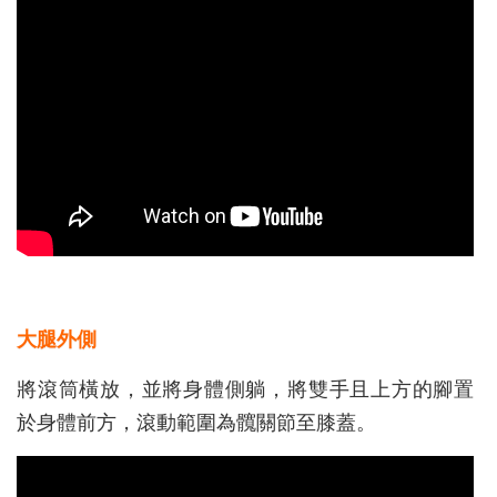
大腿外側
將滾筒橫放，並將身體側躺，將雙手且上方的腳置
於身體前方，滾動範圍為髖關節至膝蓋。