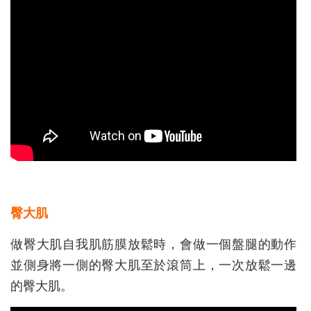
臀大肌
做臀大肌自我肌筋膜放鬆時，會做一個盤腿的動作
並側身將一側的臀大肌至於滾筒上，一次放鬆一邊
的臀大肌。