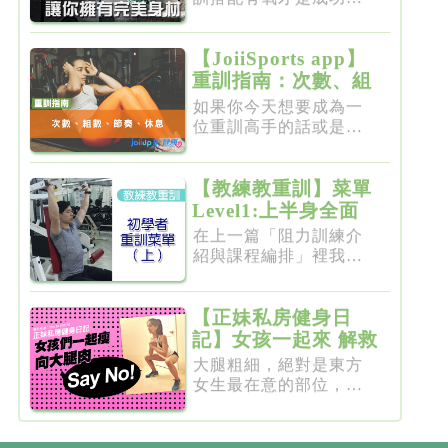
不二法門...
【JoiiSports app】
重訓指南：次數、組
數、節奏、休息
如果你今天想要成為一
位重訓高手的話或是想
要突破瓶...
【教練教重訓】菜單
Level1:上半身全面
增肌雕塑
在上一篇「阻力訓練介
紹與課程編排」裡我們
介紹了重...
【正妹私房健身日
記】女孩一起來 解救
粗大腿
大腿粗細，絕對是東方
女生最在意的部位，彷
彿大腿細...