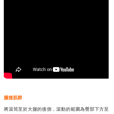
腿後肌群
將滾筒至於大腿的後側，滾動的範圍為臀部下方至