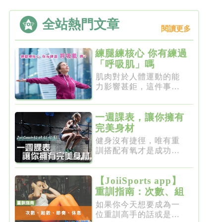
全站熱門文章
閱讀更多
練腿練核心 你有練過
「呼吸肌」嗎
肌肉對於人體運動的能
力影響甚鉅，這件事一
點都不新...
一週課表，讓你擁有
完美身材
健身沒有捷徑，唯有重
訓搭配有氧才是成功的
不二法門...
【JoiiSports app】
重訓指南：次數、組
數、節奏、休息
如果你今天想要成為一
位重訓高手的話或是想