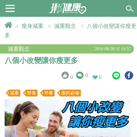
>
瘦身減重
>
減重觀念
>
八個小改變讓你瘦更
多
減重觀念
2016-08-30 11:14:57
八個小改變讓你瘦更多
0
0
0
減重
營養
早餐
瘦的必修