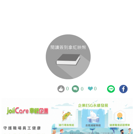
0
0
0