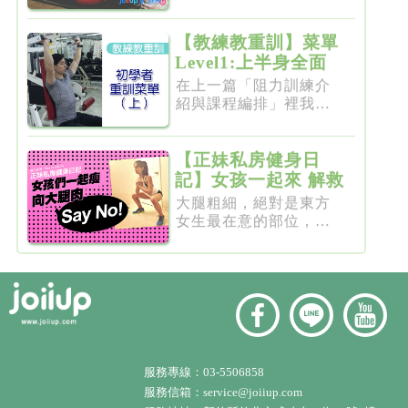
要突破瓶...
【教練教重訓】菜單
Level1:上半身全面
增肌雕塑
在上一篇「阻力訓練介
紹與課程編排」裡我們
介紹了重...
【正妹私房健身日
記】女孩一起來 解救
粗大腿
大腿粗細，絕對是東方
女生最在意的部位，彷
彿大腿細...
服務專線：
03-5506858
服務信箱：
service@joiiup.com