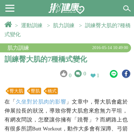
>
運動訓練
>
肌力訓練
>
訓練臀大肌的7種橋
式變化
肌力訓練
2016-05-14 10:49:00
訓練臀大肌的7種橋式變化
0
0
1
臀大肌
臀肌
橋式
在「
久坐對於肌肉的影響
」文章中，臀大肌會處於
伸展拉長的狀況，導致你臀大肌愈來愈無力平坦，
有網友問說，怎麼讓你擁有「蹺臀」？而網路上也
有很多所謂Butt Workout，動作大多會有深蹲、弓箭