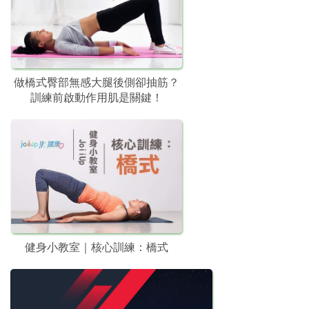
做橋式臀部無感大腿後側卻抽筋？
訓練前啟動作用肌是關鍵！
健身小教室｜核心訓練：橋式