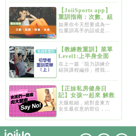
【JoiiSports app】
重訓指南：次數、組
數、節奏、休息
如果你今天想要成為一
位重訓高手的話或是想
要突破瓶...
【教練教重訓】菜單
Level1:上半身全面
增肌雕塑
在上一篇「阻力訓練介
紹與課程編排」裡我們
介紹了重...
【正妹私房健身日
記】女孩一起來 解救
粗大腿
大腿粗細，絕對是東方
女生最在意的部位，彷
彿大腿細...