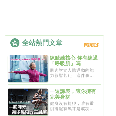
全站熱門文章
閱讀更多
練腿練核心 你有練過
「呼吸肌」嗎
肌肉對於人體運動的能
力影響甚鉅，這件事一
點都不新...
一週課表，讓你擁有
完美身材
健身沒有捷徑，唯有重
訓搭配有氧才是成功的
不二法門...