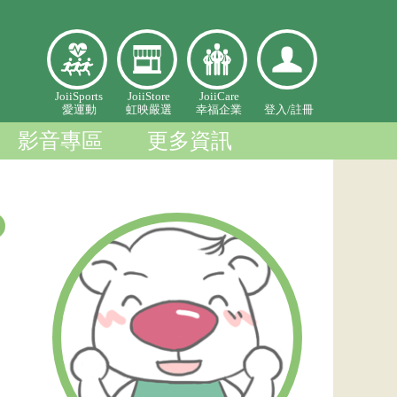
愛
虹映嚴
幸福企
登入個
JoiiSports
JoiiStore
JoiiCare
愛運動
虹映嚴選
幸福企業
登入/
註冊
運
選
業
人中心
動
影音專區
更多資訊