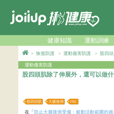
健康知識
運動訓練
>
恢復防護
>
運動傷害防護
>
股四頭
運動傷害防護
股四頭肌除了伸展外，還可以做什
股四頭肌
大腿後側
FRC
在「
防止大腿後側受傷：被動活動範圍的維