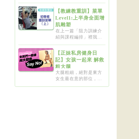
要突破瓶...
【教練教重訓】菜單
Level1:上半身全面增
肌雕塑
在上一篇「阻力訓練介
紹與課程編排」裡我們
介紹了重...
【正妹私房健身日
記】女孩一起來 解救
粗大腿
大腿粗細，絕對是東方
女生最在意的部位，彷
彿大腿細...