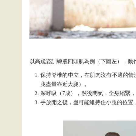
以高跪姿訓練股四頭肌為例（下圖左），動
保持脊椎的中立，在肌肉沒有不適的情
腿盡量靠近大腿）。
深呼吸（7成），然後閉氣，全身縮緊
手放開之後，盡可能維持住小腿的位置