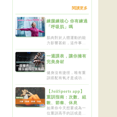
閱讀更多
練腿練核心 你有練過
「呼吸肌」嗎
肌肉對於人體運動的能
力影響甚鉅，這件事一
點都不新...
一週課表，讓你擁有
完美身材
健身沒有捷徑，唯有重
訓搭配有氧才是成功的
不二法門...
【JoiiSports app】
重訓指南：次數、組
數、節奏、休息
如果你今天想要成為一
位重訓高手的話或是想