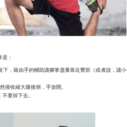
作是：
況下，藉由手的輔助讓腳掌盡量靠近臀部（或者說，讓小
，然後收縮大腿後側，手放開。
，不要掉下去。