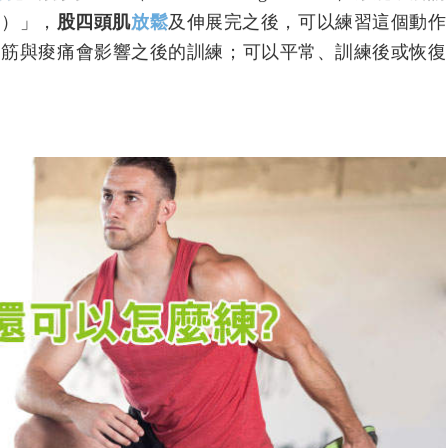
ld）」，
股四頭肌
放鬆
及伸展完之後，可以練習這個動作
抽筋與痠痛會影響之後的訓練；可以平常、訓練後或恢復