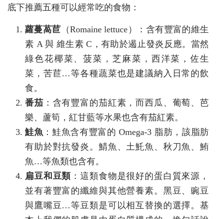
底下推薦五種可以經常吃的食物：
蘿蔓萵苣
（Romaine lettuce）：含有豐富的維生
素 A 與 維生素 C，有助於遏止發炎反應。當然
綠色花椰菜、菠菜，芝麻菜，西洋菜，佐生
菜，苦苣…等各種蔬菜也是建議納入日常的飲
食。
番茄
：含有豐富的茄紅素，而西瓜、葡萄、芭
樂、蘆筍，紅甘藍等水果也含有茄紅素。
鮭魚
：鮭魚含有豐富的 Omega-3 脂肪，該脂肪
有助於對抗發炎。鯖魚、土魠魚、秋刀魚、鮪
魚…等魚類也含有。
扁豆和豆類
：這類食物是很好的蛋白質來源，
並有著豐富的纖維與其他營養素。黑豆、豌豆
與鷹嘴豆…等豆類是可以相互替換的選擇。基