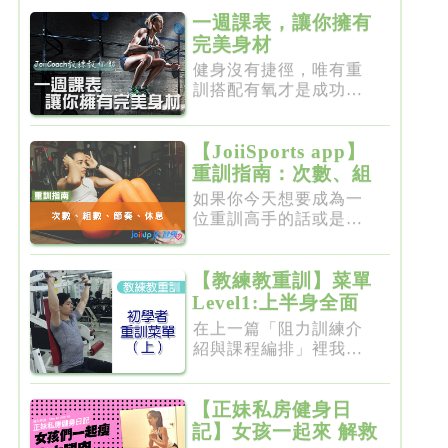
一週課表，讓你擁有
完美身材
健身沒有捷徑，唯有重
訓搭配有氧才是成功的
不二法門...
【JoiiSports app】
重訓指南：次數、組
數、節奏、休息
如果你今天想要成為一
位重訓高手的話或是想
要突破瓶...
【教練教重訓】菜單
Level1:上半身全面
增肌雕塑
在上一篇「阻力訓練介
紹與課程編排」裡我們
介紹了重...
【正妹私房健身日
記】女孩一起來 解救