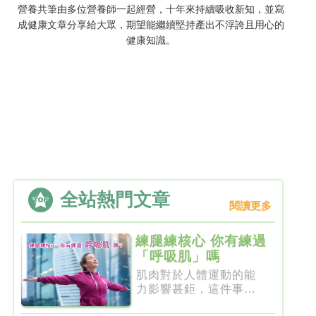
營養共筆由多位營養師一起經營，十年來持續吸收新知，並寫
成健康文章分享給大眾，期望能繼續堅持產出不浮誇且用心的
健康知識。
全站熱門文章
閱讀更多
練腿練核心 你有練過
「呼吸肌」嗎
肌肉對於人體運動的能
力影響甚鉅，這件事一
點都不新...