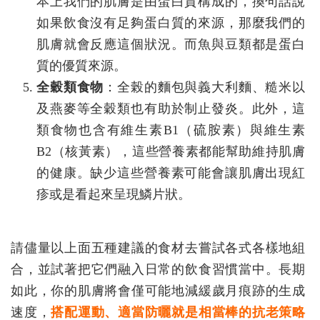
本上我們的肌膚是由蛋白質構成的，換句話說
如果飲食沒有足夠蛋白質的來源，那麼我們的
肌膚就會反應這個狀況。而魚與豆類都是蛋白
質的優質來源。
全穀類食物
：全榖的麵包與義大利麵、糙米以
及燕麥等全穀類也有助於制止發炎。此外，這
類食物也含有維生素B1（硫胺素）與維生素
B2（核黃素），這些營養素都能幫助維持肌膚
的健康。缺少這些營養素可能會讓肌膚出現紅
疹或是看起來呈現鱗片狀。
請儘量以上面五種建議的食材去嘗試各式各樣地組
合，並試著把它們融入日常的飲食習慣當中。長期
如此，你的肌膚將會僅可能地減緩歲月痕跡的生成
速度，
搭配運動、適當防曬就是相當棒的抗老策略