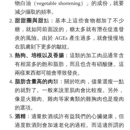
物白油（vegetable shortening）」的成份，就要
減少攝取的頻率。
甜甜圈與甜
點：基本上這些食物都加了不少
糖，就如同前面說的，糖太多就有潛在促進發
炎的風險。由於 AGEs 產生過多，就會慢慢地
在肌膚刻下更多的皺紋。
熱狗、培根以及香腸
：這類的加工肉品通常含
有相當多的飽和脂肪，而且也含有硝酸鹽。這
兩樣東西都可能會導致發炎。
脂肪含量高的肉
類：關於吃肉，儘量選瘦一點
的就對了。一般來說里肌肉會比較瘦。另外，
像是火雞肉、雞肉等家禽類的雞胸肉也是瘦肉
的選項。
酒精
：適量飲酒或許有益我們的心臟健康，但
過度飲酒則會加速老化的過程。而這邊所謂的