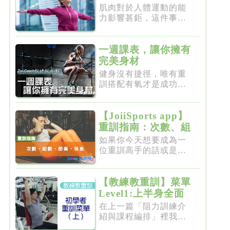
肌肉對於人體運動的能
力影響甚鉅，這件事一
點都不新...
一週課表，讓你擁有
完美身材
健身沒有捷徑，唯有重
訓搭配有氧才是成功的
不二法門...
【JoiiSports app】
重訓指南：次數、組
數、節奏、休息
如果你今天想要成為一
位重訓高手的話或是想
要突破瓶...
【教練教重訓】菜單
Level1:上半身全面
增肌雕塑
在上一篇「阻力訓練介
紹與課程編排」裡我們
介紹了重...