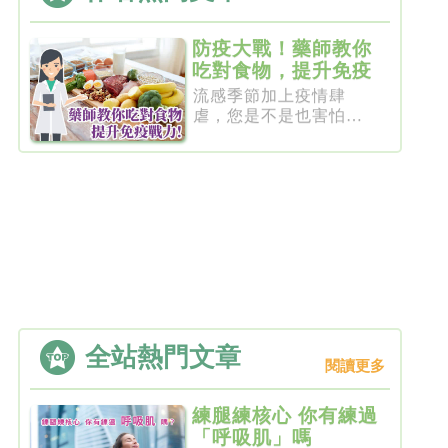
防疫大戰！藥師教你
吃對食物，提升免疫
戰力
流感季節加上疫情肆
虐，您是不是也害怕自
己的免疫力...
全站熱門文章
閱讀更多
練腿練核心 你有練過
「呼吸肌」嗎