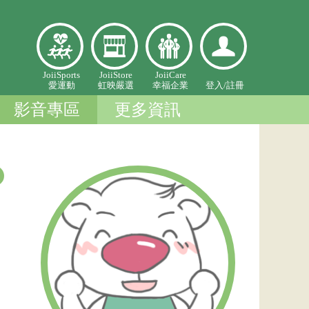
愛
虹映嚴
幸福企
登入個
JoiiSports
JoiiStore
JoiiCare
愛運動
虹映嚴選
幸福企業
登入/
註冊
運
選
業
人中心
動
影音專區
更多資訊