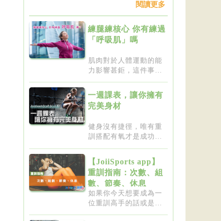
閱讀更多
練腿練核心 你有練過
「呼吸肌」嗎
肌肉對於人體運動的能
力影響甚鉅，這件事一
點都不新...
一週課表，讓你擁有
完美身材
健身沒有捷徑，唯有重
訓搭配有氧才是成功的
不二法門...
【JoiiSports app】
重訓指南：次數、組
數、節奏、休息
如果你今天想要成為一
位重訓高手的話或是想
要突破瓶...