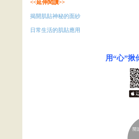
<<延伸閱讀>>
揭開肌貼神秘的面紗
日常生活的肌貼應用
用“心”