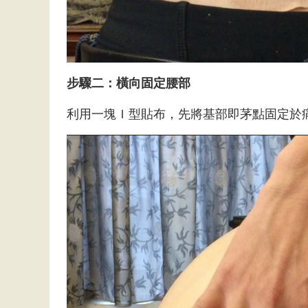
步驟二：橫向固定腰部
利用一塊Ｉ型貼布，先將基部即茅點固定於