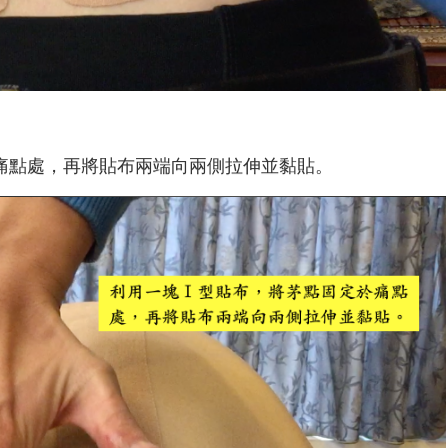
痛點處，再將貼布兩端向兩側拉伸並黏貼。