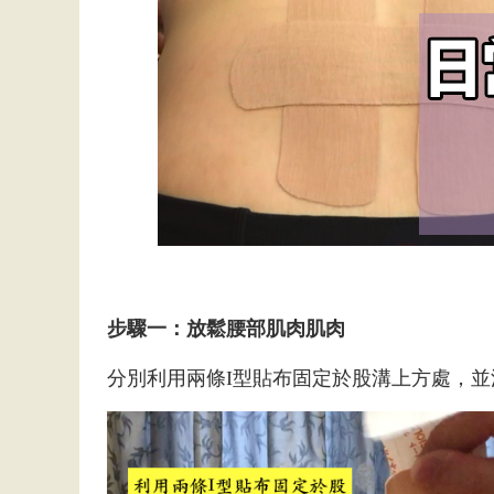
步驟一：放鬆腰部肌肉肌肉
分別利用兩條I型貼布固定於股溝上方處，