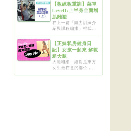
【教練教重訓】菜單
Level1:上半身全面增
肌雕塑
在上一篇「阻力訓練介
紹與課程編排」裡我們
介紹了重...
【正妹私房健身日
記】女孩一起來 解救
粗大腿
大腿粗細，絕對是東方
女生最在意的部位，彷
彿大腿細...