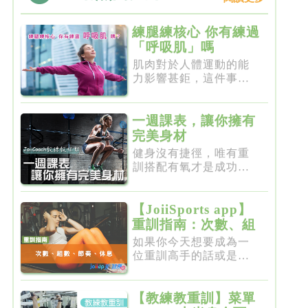
練腿練核心 你有練過
「呼吸肌」嗎
肌肉對於人體運動的能
力影響甚鉅，這件事一
點都不新...
一週課表，讓你擁有
完美身材
健身沒有捷徑，唯有重
訓搭配有氧才是成功的
不二法門...
【JoiiSports app】
重訓指南：次數、組
數、節奏、休息
如果你今天想要成為一
位重訓高手的話或是想
要突破瓶...
【教練教重訓】菜單