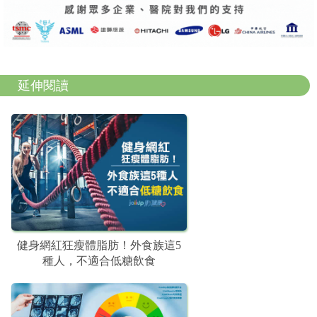
延伸閱讀
健身網紅狂瘦體脂肪！外食族這5
種人，不適合低糖飲食