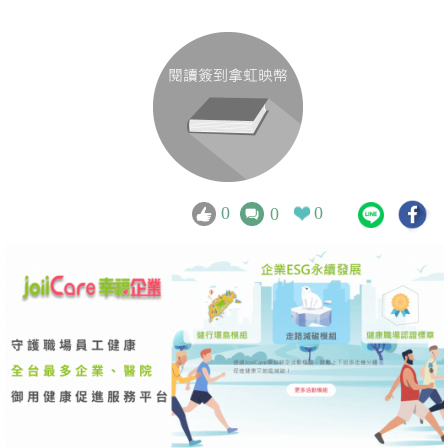
0
0
0