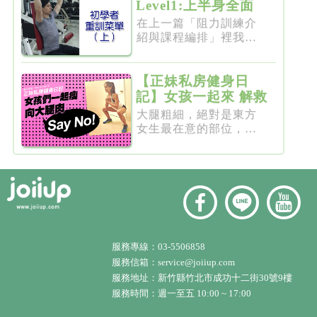
Level1:上半身全面
增肌雕塑
在上一篇「阻力訓練介
紹與課程編排」裡我們
介紹了重...
【正妹私房健身日
記】女孩一起來 解救
粗大腿
大腿粗細，絕對是東方
女生最在意的部位，彷
彿大腿細...
服務專線：
03-5506858
服務信箱：
service@joiiup.com
服務地址：
新竹縣竹北市成功十二街30號9樓
服務時間：週一至五 10:00 ~ 17:00