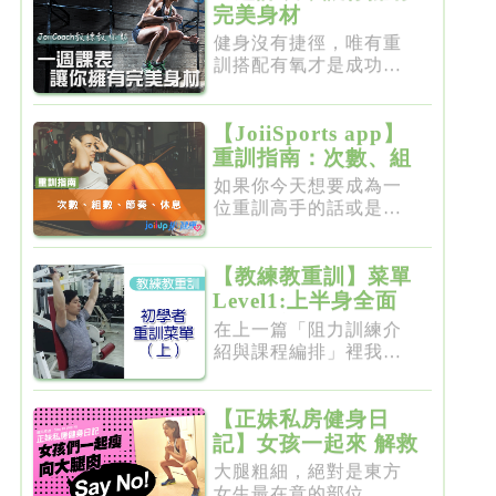
完美身材
健身沒有捷徑，唯有重
訓搭配有氧才是成功的
不二法門...
【JoiiSports app】
重訓指南：次數、組
數、節奏、休息
如果你今天想要成為一
位重訓高手的話或是想
要突破瓶...
【教練教重訓】菜單
Level1:上半身全面
增肌雕塑
在上一篇「阻力訓練介
紹與課程編排」裡我們
介紹了重...
【正妹私房健身日
記】女孩一起來 解救
粗大腿
大腿粗細，絕對是東方
女生最在意的部位，彷