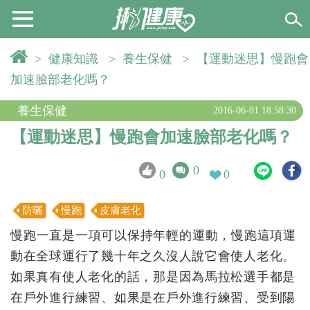
>
健康知識
>
養生保健
>
【運動迷思】慢跑會
加速臉部老化嗎？
養生保健
2016-06-01 18:58:30
【運動迷思】慢跑會加速臉部老化嗎？
0
0
0
防曬
慢跑
皮膚老化
慢跑一直是一項可以保持年輕的運動，慢跑這項運
動在全球
運行了幾十年之久沒人說它會使人老化。
如果真有使人老
化的話，那是因為馬拉松選手都是
在戶外進行練習、如果是
在戶外進行練習、受到陽