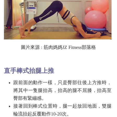
圖片來源 : 筋肉媽媽JZ Fitness部落格
直手棒式抬腿上推
跟前面的動作一樣，只是臀部往後上方推時，
將其中一隻腿抬高，抬高的腿不屈膝，抬高至
臀部有緊繃感。
接著回到棒式位置時，腿一起放回地面，雙腿
輪流抬起反覆動作10-20次。