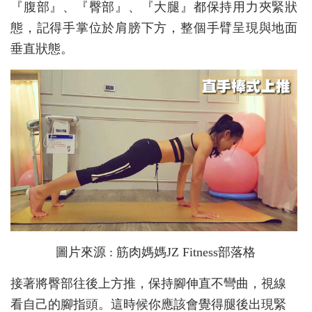
『腹部』、『臀部』、『大腿』都保持用力夾緊狀
態，記得手掌位於肩膀下方，整個手臂呈現與地面
垂直狀態。
圖片來源 : 筋肉媽媽JZ Fitness部落格
接著將臀部往後上方推，保持腳伸直不彎曲，視線
看自己的腳指頭。這時候你應該會覺得腿後出現緊