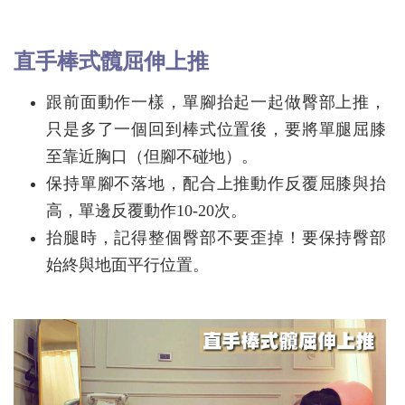
直手棒式髖屈伸上推
跟前面動作一樣，單腳抬起一起做臀部上推，
只是多了一個回到棒式位置後，要將單腿屈膝
至靠近胸口（但腳不碰地）。
保持單腳不落地，配合上推動作反覆屈膝與抬
高，單邊反覆動作10-20次。
抬腿時，記得整個臀部不要歪掉！要保持臀部
始終與地面平行位置。