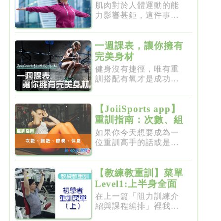
肌肉對於人體運動的能
力影響甚鉅，這件事一
點都不新...
一週課表，讓你擁有
完美身材
健身沒有捷徑，唯有重
訓搭配有氧才是成功的
不二法門...
【JoiiSports app】
重訓指南：次數、組
數、節奏、休息
如果你今天想要成為一
位重訓高手的話或是想
要突破瓶...
【教練教重訓】菜單
Level1:上半身全面
增肌雕塑
在上一篇「阻力訓練介
紹與課程編排」裡我們
介紹了重...