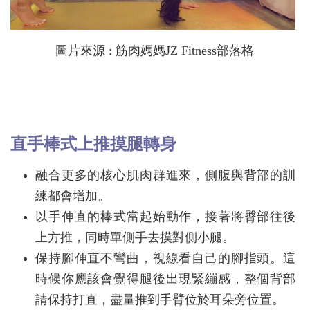
圖片來源 : 筋肉媽媽JZ Fitness部落格
直手棒式上推摸腿轉身
融合更多的核心肌肉群進來，側腹與背部的訓
練都會增加。
以手伸直的棒式當起始動作，接著將臀部往後
上方推，同時單側手去摸對側小腿。
保持腳伸直不彎曲，視線看自己的腳指頭。這
時候你應該會覺得腿後出現緊繃感，整個背部
請保持打直，盡量推到手臂位於耳朵旁位置。