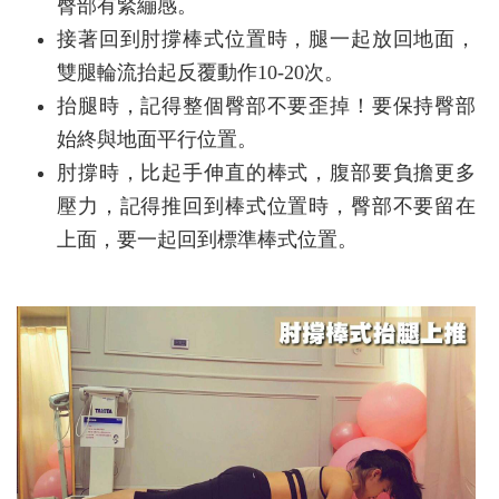
臀部有緊繃感。
接著回到肘撐棒式位置時，腿一起放回地面，
雙腿輪流抬起反覆動作10-20次。
抬腿時，記得整個臀部不要歪掉！要保持臀部
始終與地面平行位置。
肘撐時，比起手伸直的棒式，腹部要負擔更多
壓力，記得推回到棒式位置時，臀部不要留在
上面，要一起回到標準棒式位置。