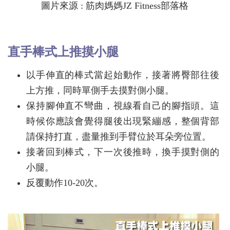
圖片來源 : 筋肉媽媽JZ Fitness部落格
直手棒式上推摸小腿
以手伸直的棒式當起始動作，接著將臀部往後
上方推，同時單側手去摸對側小腿。
保持腳伸直不彎曲，視線看自己的腳指頭。這
時候你應該會覺得腿後出現緊繃感，整個背部
請保持打直，盡量推到手臂位於耳朵旁位置。
接著回到棒式，下一次後推時，換手摸對側的
小腿。
反覆動作10-20次。