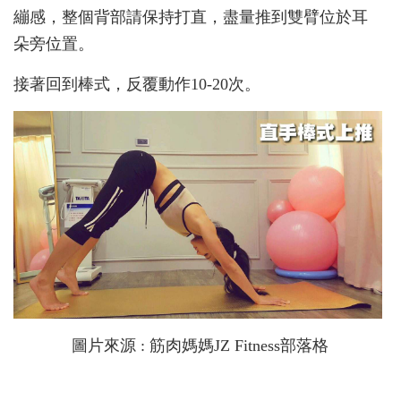
繃感，整個背部請保持打直，盡量推到雙臂位於耳
朵旁位置。
接著回到棒式，反覆動作10-20次。
圖片來源 : 筋肉媽媽JZ Fitness部落格