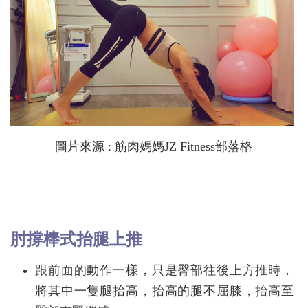
圖片來源 : 筋肉媽媽JZ Fitness部落格
肘撐棒式抬腿上推
跟前面的動作一樣，只是臀部往後上方推時，
將其中一隻腿抬高，抬高的腿不屈膝，抬高至