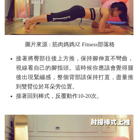
圖片來源 : 筋肉媽媽JZ Fitness部落格
接著將臀部往後上方推，保持腳伸直不彎曲，
視線看自己的腳指頭。這時候你應該會覺得腿
後出現緊繃感，整個背部請保持打直，盡量推
到雙臂位於耳朵旁位置。
接著回到棒式，反覆動作10-20次。