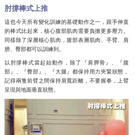
肘撐棒式上推
這也今天所有變化訓練的基礎動作之一，跟手伸直
的棒式比起來，核心腹部肌肉需要負擔更多壓力。
同樣除了深層核心肌肉，腹部表層肌肉、手臂、肩
膀、臀部都可以訓練到。
以肘撐棒式當起始動作，除了『肩胛骨』、『腹
部』、『臀部』、『大腿』都保持用力夾緊狀態，
記得兩隻前臂之間保持肩寬距離，不要握拳，上臂
呈現與地面垂直狀態。