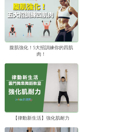
腹肌強化！5大招訓練你的四肌
肉！
【律動新生活】強化肌耐力