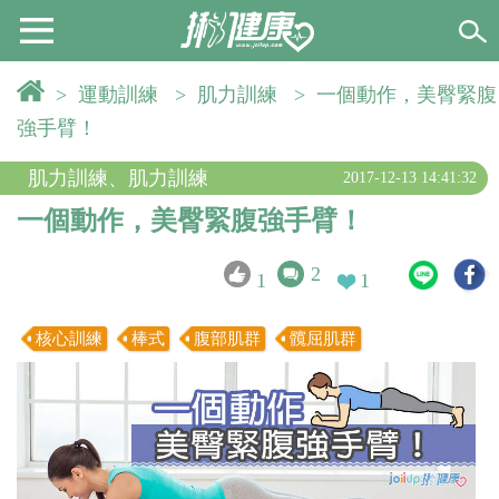
>
運動訓練
>
肌力訓練
>
一個動作，美臀緊腹
強手臂！
肌力訓練
、
肌力訓練
2017-12-13 14:41:32
一個動作，美臀緊腹強手臂！
2
1
1
核心訓練
棒式
腹部肌群
髖屈肌群