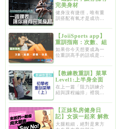
完美身材
健身沒有捷徑，唯有重
訓搭配有氧才是成功的
不二法門...
【JoiiSports app】
重訓指南：次數、組
數、節奏、休息
如果你今天想要成為一
位重訓高手的話或是想
要突破瓶...
【教練教重訓】菜單
Level1:上半身全面
增肌雕塑
在上一篇「阻力訓練介
紹與課程編排」裡我們
介紹了重...
【正妹私房健身日
記】女孩一起來 解救
粗大腿
大腿粗細，絕對是東方