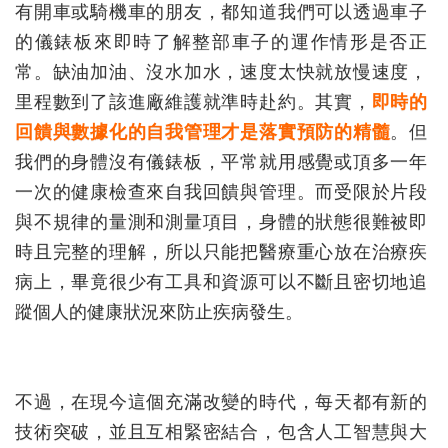
有開車或騎機車的朋友，都知道我們可以透過車子
的儀錶板來即時了解整部車子的運作情形是否正
常。缺油加油、沒水加水，速度太快就放慢速度，
里程數到了該進廠維護就準時赴約。其實，
即時的
回饋與數據化的自我管理才是落實預防的精髓
。但
我們的身體沒有儀錶板，平常就用感覺或頂多一年
一次的健康檢查來自我回饋與管理。而受限於片段
與不規律的量測和測量項目，身體的狀態很難被即
時且完整的理解，所以只能把醫療重心放在治療疾
病上，畢竟很少有工具和資源可以不斷且密切地追
蹤個人的健康狀況來防止疾病發生。
不過，在現今這個充滿改變的時代，每天都有新的
技術突破，並且互相緊密結合，包含人工智慧與大