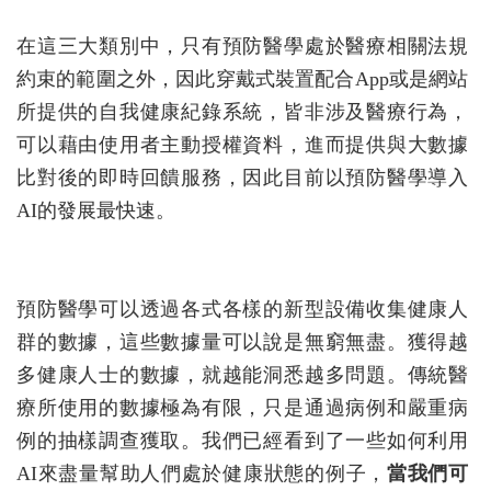
在這三大類別中，只有預防醫學處於醫療相關法規
約束的範圍之外，因此穿戴式裝置配合App或是網站
所提供的自我健康紀錄系統，皆非涉及醫療行為，
可以藉由使用者主動授權資料，進而提供與大數據
比對後的即時回饋服務，因此目前以預防醫學導入
AI的發展最快速。
預防醫學可以透過各式各樣的新型設備收集健康人
群的數據，這些數據量可以說是無窮無盡。獲得越
多健康人士的數據，就越能洞悉越多問題。傳統醫
療所使用的數據極為有限，只是通過病例和嚴重病
例的抽樣調查獲取。我們已經看到了一些如何利用
AI來盡量幫助人們處於健康狀態的例子，
當我們可