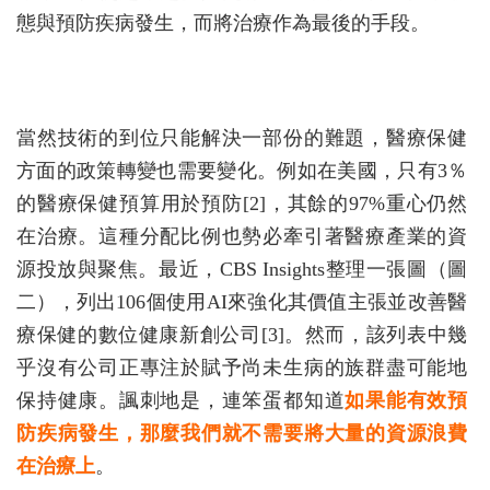
態與預防疾病發生，而將治療作為最後的手段。
當然技術的到位只能解決一部份的難題，醫療保健
方面的政策轉變也需要變化。例如在美國，只有3％
的醫療保健預算用於預防[2]，其餘的97%重心仍然
在治療。這種分配比例也勢必牽引著醫療產業的資
源投放與聚焦。最近，CBS Insights整理一張圖（圖
二），列出106個使用AI來強化其價值主張並改善醫
療保健的數位健康新創公司[3]。然而，該列表中幾
乎沒有公司正專注於賦予尚未生病的族群盡可能地
保持健康。諷刺地是，連笨蛋都知道
如果能有效預
防疾病發生，那麼我們就不需要將大量的資源浪費
在治療上
。