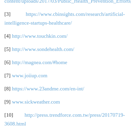
content/uploads/2017/03/Public_Health_Prevention_Effort
[3]
https://www.cbinsights.com/research/artificial-
intelligence-startups-healthcare/
[4]
http://www.touchkin.com/
[5]
http://www.sondehealth.com/
[6]
http://magnea.com/#home
[7]
www.joiiup.com
[8]
https://www.23andme.com/en-int/
[9]
www.sickweather.com
[10]
http://press.trendforce.com.tw/press/20170719-
3608.html