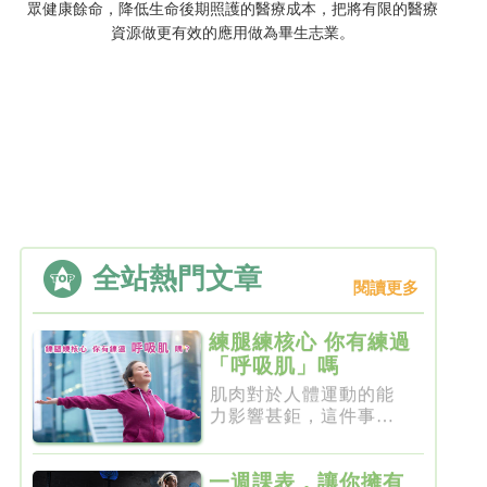
眾健康餘命，降低生命後期照護的醫療成本，把將有限的醫療
資源做更有效的應用做為畢生志業。
全站熱門文章
閱讀更多
練腿練核心 你有練過
「呼吸肌」嗎
肌肉對於人體運動的能
力影響甚鉅，這件事一
點都不新...
一週課表，讓你擁有