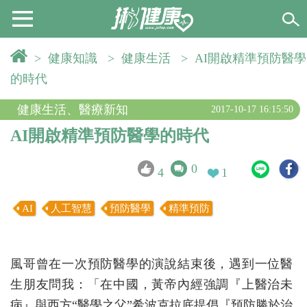
>
健康知識
>
健康生活
>
AI開啟精準預防醫學
的時代
健康生活
、
醫療新知
2017-10-17 16:15:50
AI開啟精準預防醫學的時代
0
4
1
AI
人工智慧
預防醫學
精準預防
風哥曾在一次預防醫學的演說結束後，遇到一位醫
生朋友問我：「在中國，黃帝內經強調『上醫治未
病』與西方“醫學之父”希波克拉底提倡『預防勝於治