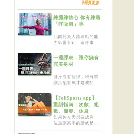
閱讀更多
練腿練核心 你有練過
「呼吸肌」嗎
肌肉對於人體運動的能
力影響甚鉅，這件事一
點都不新...
一週課表，讓你擁有
完美身材
健身沒有捷徑，唯有重
訓搭配有氧才是成功的
不二法門...
【JoiiSports app】
重訓指南：次數、組
數、節奏、休息
如果你今天想要成為一
位重訓高手的話或是想
要突破瓶...