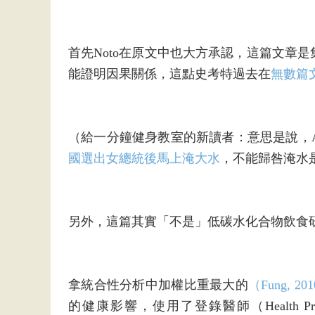
首先Noto在原文中也大方承認，這篇文章
能證明因果關係，這點史考特過去在
無數篇
（給一分鐘健身教室的新讀者：意思是說，
國選出女總統後馬上淹大水
，不能歸咎淹水
另外，這篇其實「不是」低碳水化合物飲食
拿統合性分析中加權比重最大的
（Fung, 20
的健康影響，使用了登錄醫師（Health Profession