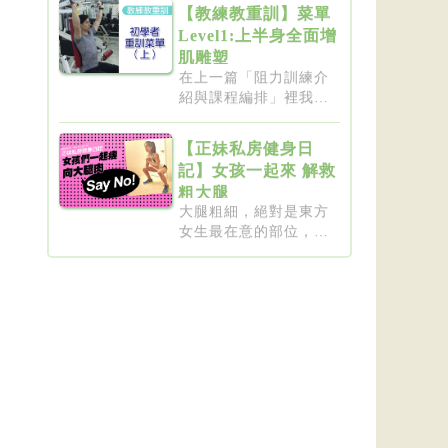
【教練教重訓】菜單
Level1:上半身全面增
肌雕塑
在上一篇「阻力訓練介
紹與課程編排」裡我們
介紹了重...
【正妹私房健身日
記】女孩一起來 解救
粗大腿
大腿粗細，絕對是東方
女生最在意的部位，彷
彿大腿細...