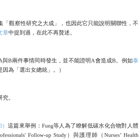
是集「觀察性研究之大成」，也因此它只能說明關聯性，不
文章
中提到過，在此不再贅述。
A與B兩件事情同時發生，並不能證明A會造成B。例如
泰
是因為「選出女總統」。）
研究。
10）
這篇來舉例：Fung等人為了瞭解低碳水化合物對人體
als' Follow-up Study）與護理師（Nurses’ Health