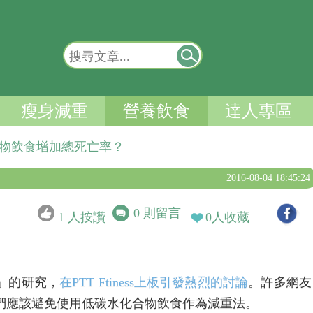
瘦身減重
營養飲食
達人專區
合物飲食增加總死亡率？
2016-08-04 18:45:24
0
則留言
1
人按讚
0
人收藏
」的研究，
在PTT Ftiness上板引發熱烈的討論
。許多網友
們應該避免使用低碳水化合物飲食作為減重法。