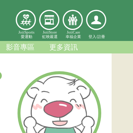
愛
虹映嚴
幸福企
登入個
JoiiSports
JoiiStore
JoiiCare
愛運動
虹映嚴選
幸福企業
登入/
註冊
運
選
業
人中心
動
影音專區
更多資訊