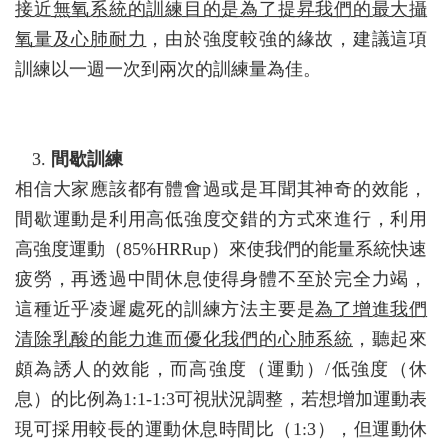
接近無氧系統的訓練目的是為了提昇我們的最大攝
氧量及心肺耐力
，由於強度較強的緣故，建議這項
訓練以一週一次到兩次的訓練量為佳。
間歇訓練
相信大家應該都有體會過或是耳聞其神奇的效能，
間歇運動是利用高低強度交錯的方式來進行，利用
高強度運動（85%HRRup）來使我們的能量系統快速
疲勞，再透過中間休息使得身體不至於完全力竭，
這種近乎凌遲處死的訓練方法主要是
為了增進我們
清除乳酸的能力進而優化我們的心肺系統
，聽起來
頗為誘人的效能，而高強度（運動）/低強度（休
息）的比例為1:1-1:3可視狀況調整，若想增加運動表
現可採用較長的運動休息時間比（1:3），但運動休