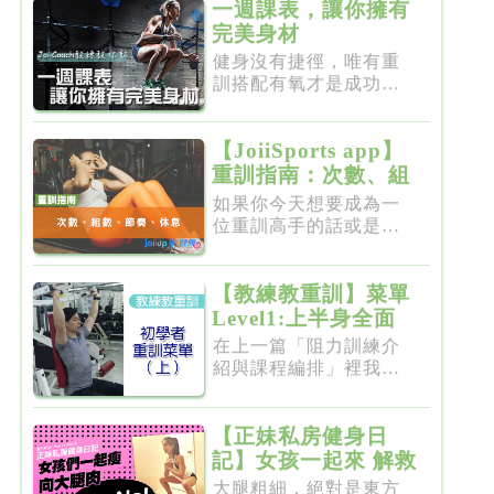
一週課表，讓你擁有
完美身材
健身沒有捷徑，唯有重
訓搭配有氧才是成功的
不二法門...
【JoiiSports app】
重訓指南：次數、組
數、節奏、休息
如果你今天想要成為一
位重訓高手的話或是想
要突破瓶...
【教練教重訓】菜單
Level1:上半身全面
增肌雕塑
在上一篇「阻力訓練介
紹與課程編排」裡我們
介紹了重...
【正妹私房健身日
記】女孩一起來 解救
粗大腿
大腿粗細，絕對是東方