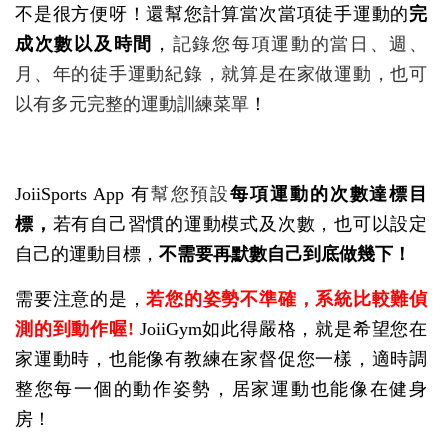
不是很方便呀！
還
幫您計算當次當項徒手運動的
完
成次數以及時間
，
記錄您每項運動的當日、週、
月、年的徒手運動紀錄，就算是在家做運動，也可
以有多元完整的運動訓練菜單
！
JoiiSports App 有
幫您預設
每項運動的次數達標目
標，
若有自己習慣的運動模式及次數，也可以設定
自己的運動目標，
不需要再默數自己到底做幾下！
需要注意的是，
若您的姿勢不準確，系統比較難偵
測的到動作喔!
JoiiGym如此得嚴格，就是希望您在
家運動時，也能像有教練在家督促您一樣，適時調
整您每一個的動作姿勢，居家運動也能像在健身
房！