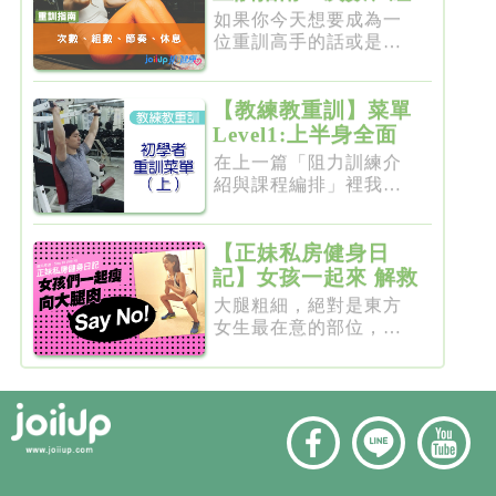
數、節奏、休息
如果你今天想要成為一
位重訓高手的話或是想
要突破瓶...
【教練教重訓】菜單
Level1:上半身全面
增肌雕塑
在上一篇「阻力訓練介
紹與課程編排」裡我們
介紹了重...
【正妹私房健身日
記】女孩一起來 解救
粗大腿
大腿粗細，絕對是東方
女生最在意的部位，彷
彿大腿細...