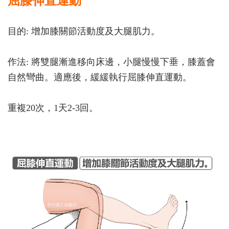
屈膝伸直運動
目的: 增加膝關節活動度及大腿肌力。
作法: 將雙腿漸進移向床邊，小腿慢慢下垂，膝蓋會
自然彎曲。適應後，緩緩執行屈膝伸直運動。
重複20次，1天2-3回。