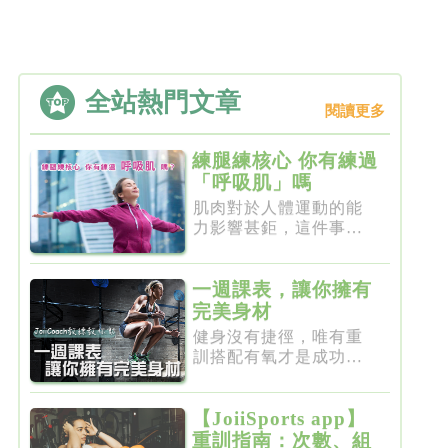
全站熱門文章
閱讀更多
練腿練核心 你有練過
「呼吸肌」嗎
肌肉對於人體運動的能
力影響甚鉅，這件事一
點都不新...
一週課表，讓你擁有
完美身材
健身沒有捷徑，唯有重
訓搭配有氧才是成功的
不二法門...
【JoiiSports app】
重訓指南：次數、組