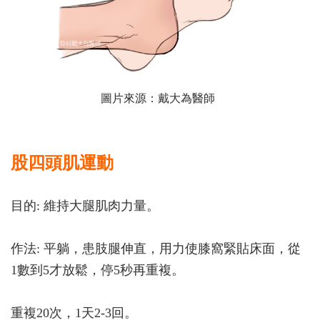
圖片來源：戴大為醫師
股四頭肌運動
目的: 維持大腿肌肉力量。
作法: 平躺，患肢腿伸直，用力使膝窩緊貼床面，從
1數到5才放鬆，停5秒再重複。
重複20次，1天2-3回。