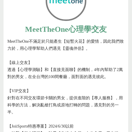
MeetTheOne心理學交友
MeetTheOne不滿足於只能產生【短暫火花】的愛情，因此我們致
力於，用心理學幫助人們遇見【靈魂伴侶】。
【線上交友】
透過【心理學測驗】和【直接見面聊】的機制，4年內幫助了2萬
對的男女，在全台灣的100間餐廳，面對面的遇見彼此。
【VIP交友】
針對在不同交友環節卡關的男女，提供進階的【專人服務】，用
科學的方法，解決亂槍打鳥或原地打轉的問題，遇見對的另一
半。
【JoiiSports特惠專案】2024/6/30以前