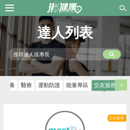
達人列表
食營養
醫療
運動防護
能量專區
交友服務
交友服務