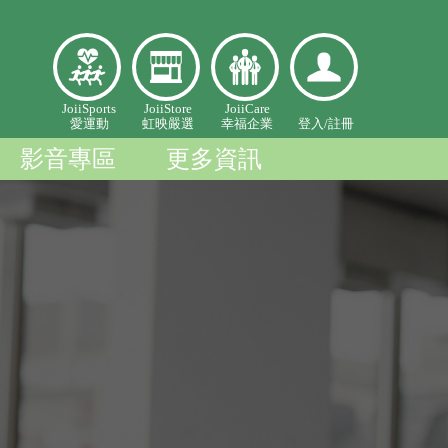
愛
虹映嚴
幸福企
登入個
JoiiSports
JoiiStore
JoiiCare
愛運動
虹映嚴選
幸福企業
登入/
註冊
運
選
業
人中心
動
影音專區
更多資訊