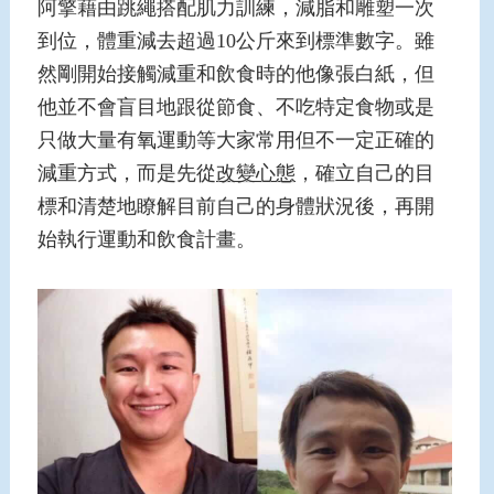
阿擎藉由跳繩搭配肌力訓練，減脂和雕塑一次
到位，體重減去超過10公斤來到標準數字。雖
然剛開始接觸減重和飲食時的他像張白紙，但
他並不會盲目地跟從節食、不吃特定食物或是
只做大量有氧運動等大家常用但不一定正確的
減重方式，而是先從
改變心態
，確立自己的目
標和清楚地瞭解目前自己的身體狀況後，再開
始執行運動和飲食計畫。