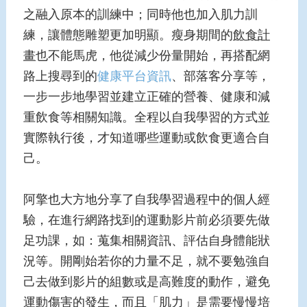
之融入原本的訓練中；同時他也加入肌力訓
練，讓體態雕塑更加明顯。瘦身期間的
飲食計
畫
也不能馬虎，他從減少份量開始，再搭配網
路上搜尋到的
健康平台資訊
、部落客分享等，
一步一步地學習並建立正確的營養、健康和減
重飲食等相關知識。全程以自我學習的方式並
實際執行後，才知道哪些運動或飲食更適合自
己。
阿擎也大方地分享了自我學習過程中的個人經
驗，在進行網路找到的運動影片前必須要先做
足功課，如：蒐集相關資訊、評估自身體能狀
況等。開剛始若你的力量不足，就不要勉強自
己去做到影片的組數或是高難度的動作，避免
運動傷害的發生，而且「肌力」是需要慢慢培