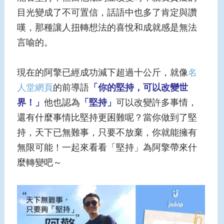
目光變成了不可置信，話語中也多了肯定與讚
嘆，那種讓人扭轉想法的喜悅和成就感是無法
言喻的。
現在的阿擎已經成功減下超過十公斤，就像
名
人堂網頁
的前導語
「你的堅持，可以改變世
界！」
他也認為
「堅持」
可以改變許多事情，
還有什麼事情比堅持更困難呢？當你做到了堅
持，天下已無難事，只要不放棄，你就能擁有
無限可能！一起來看看「堅持」為阿擎帶來什
麼轉變吧～