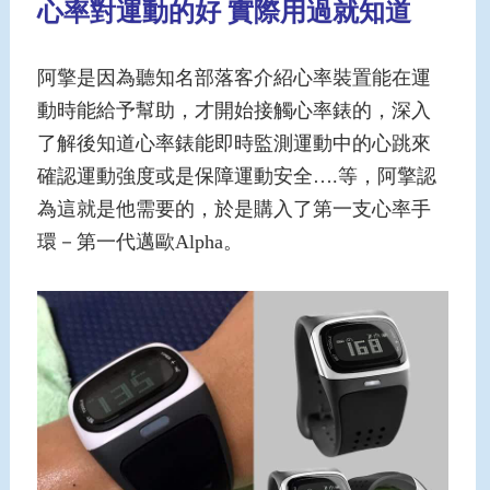
心率對運動的好 實際用過就知道
阿擎是因為聽知名部落客介紹心率裝置能在運
動時能給予幫助，才開始接觸心率錶的，深入
了解後知道心率錶能即時監測運動中的心跳來
確認運動強度或是保障運動安全….等，阿擎認
為這就是他需要的，於是購入了第一支心率手
環－第一代邁歐Alpha。