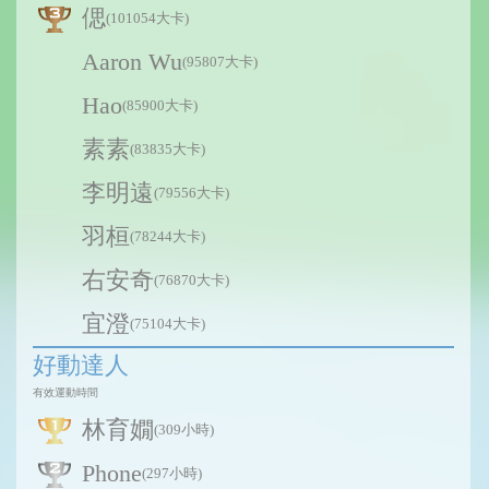
偲
(101054大卡)
Aaron Wu
(95807大卡)
Hao
(85900大卡)
素素
(83835大卡)
李明遠
(79556大卡)
羽桓
(78244大卡)
右安奇
(76870大卡)
宜澄
(75104大卡)
好動達人
有效運動時間
林育嫺
(309小時)
Phone
(297小時)