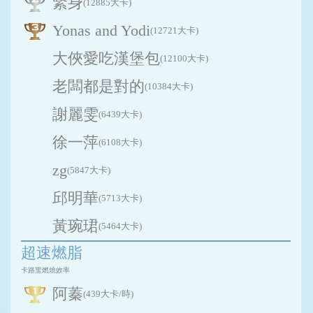
緊身
(12885大卡)
Yonas and Yodi
(12721大卡)
大俠愛吃漢堡包
(12100大卡)
老闆都是對的
(10384大卡)
謝麗雯
(6439大卡)
徐一萍
(6108大卡)
zg
(5847大卡)
邱明華
(5713大卡)
黃琬珺
(5464大卡)
超速燃脂
卡路里燃燒效率
阿蓁
(439大卡/時)