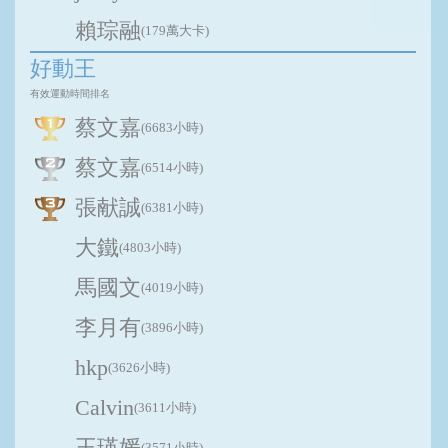
賴琮融
(179萬大卡)
好動王
有效運動時間排名
蔡文嘉
(6683小時)
蔡文嘉
(6514小時)
張献誠
(6381小時)
大鐵
(4803小時)
馬國文
(4019小時)
李月有
(3896小時)
hkp
(3626小時)
Calvin
(3611小時)
王瑛媛
(3571小時)