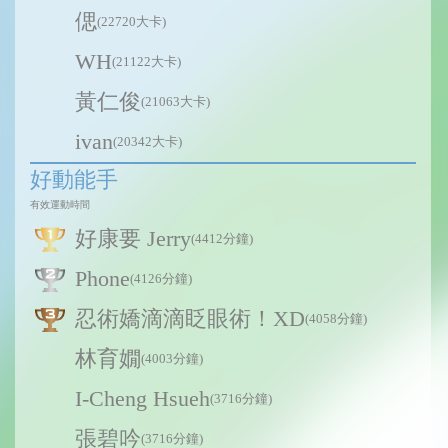
偲
(22720大卡)
WH
(21122大卡)
黃仁俊
(21063大卡)
ivan
(20342大卡)
好動能手
有效運動時間
好康要 Jerry
(4412分鐘)
Phone
(4126分鐘)
忍術嬌滴滴眨眼術！XD
(4058分鐘)
林育嫺
(4003分鐘)
I-Cheng Hsueh
(3716分鐘)
張碧吟
(3716分鐘)