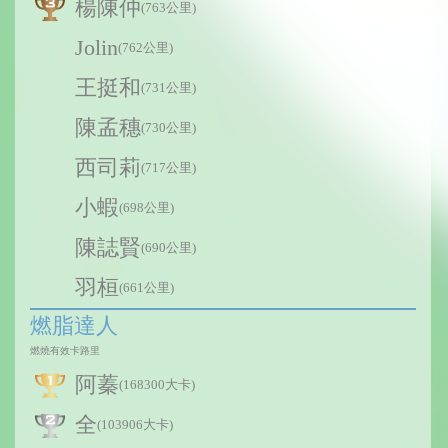
楊陳仲
(763公里)
Jolin
(762公里)
王挺和
(731公里)
陳孟穗
(730公里)
西司莉
(717公里)
小蝦
(698公里)
陳誌賢
(690公里)
羽桓
(661公里)
燃脂達人
燃燒有效卡路里
阿蓁
(168300大卡)
全
(103906大卡)