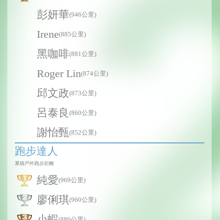
彭妍華
(946公里)
Irene
(885公里)
黑咖啡
(881公里)
Roger Lin
(874公里)
邱文政
(873公里)
呂泰良
(860公里)
謝怡甄
(852公里)
跑步達人
累積戶外跑步距離
純愛
(969公里)
廖俐琪
(960公里)
小蝦
(886公里)