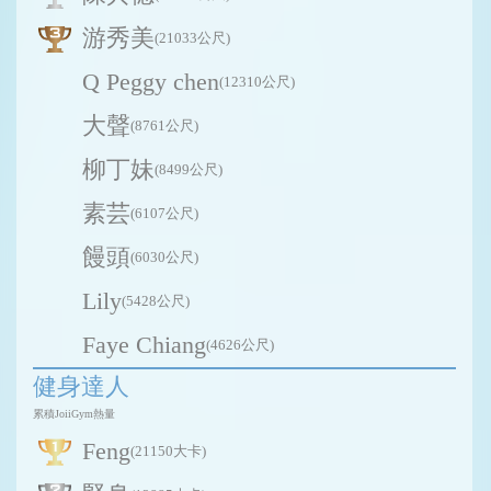
游秀美
(21033公尺)
Q Peggy chen
(12310公尺)
大聲
(8761公尺)
柳丁妹
(8499公尺)
素芸
(6107公尺)
饅頭
(6030公尺)
Lily
(5428公尺)
Faye Chiang
(4626公尺)
健身達人
累積JoiiGym熱量
Feng
(21150大卡)