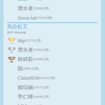
潛水者
(22800公里)
Jason-lai
(21082公里)
馬拉松王
累積戶外跑步距離
hkp
(35253公里)
潛水者
(31904公里)
林斌菘
(26498公里)
穎
(26061公里)
Chite0930
(24706公里)
賴琮融
(24337公里)
李仁暉
(24049公里)