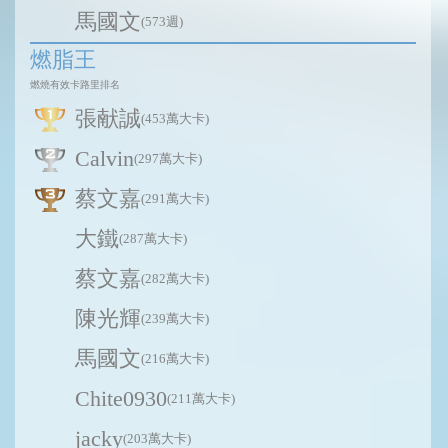
馬國文
(573週)
燃脂王
燃燒有效卡路里排名
張献誠
(453萬大卡)
Calvin
(297萬大卡)
蔡文嘉
(291萬大卡)
大鐵
(287萬大卡)
蔡文嘉
(282萬大卡)
陳光輝
(239萬大卡)
馬國文
(216萬大卡)
Chite0930
(211萬大卡)
jacky
(203萬大卡)