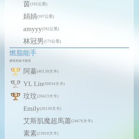
茵
(192公里)
娟娟
(187公里)
amyyy
(182公里)
林冠男
(173公里)
燃脂能手
燃燒有效卡路里
阿蓁
(40139大卡)
YL Lin
(30834大卡)
玟玟
(28423大卡)
Emily
(26130大卡)
艾斯肌魔超馬蕭
(24676大卡)
素素
(23910大卡)