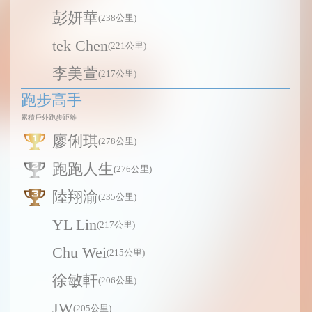
彭妍華
(238公里)
tek Chen
(221公里)
李美萱
(217公里)
跑步高手
累積戶外跑步距離
廖俐琪
(278公里)
跑跑人生
(276公里)
陸翔渝
(235公里)
YL Lin
(217公里)
Chu Wei
(215公里)
徐敏軒
(206公里)
JW
(205公里)