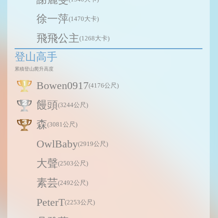
徐一萍
(1470大卡)
飛飛公主
(1268大卡)
登山高手
累積登山爬升高度
Bowen0917
(4176公尺)
饅頭
(3244公尺)
森
(3081公尺)
OwlBaby
(2919公尺)
大聲
(2503公尺)
素芸
(2492公尺)
PeterT
(2253公尺)