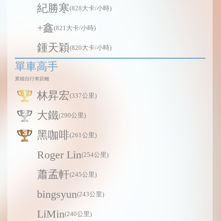
紀勝寒
(828大卡/小時)
+鑫
(821大卡/小時)
鍾天穎
(820大卡/小時)
單車高手
累積自行車距離
林昇宏
(337公里)
大鐵
(290公里)
黑咖啡
(261公里)
Roger Lin
(254公里)
蕭孟軒
(245公里)
bingsyun
(243公里)
LiMin
(240公里)