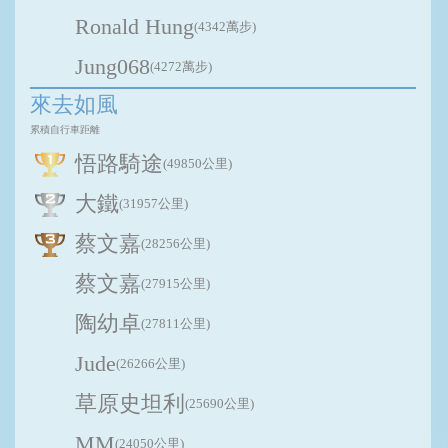
Ronald Hung
(4342萬步)
Jung068
(4272萬步)
來去如風
累積自行車距離
悟路騎途
(49850公里)
大鐵
(31957公里)
蔡文嘉
(28256公里)
蔡文嘉
(27915公里)
陶幼卓
(27811公里)
Jude
(26266公里)
草原史坦利
(25690公里)
MM
(24050公里)