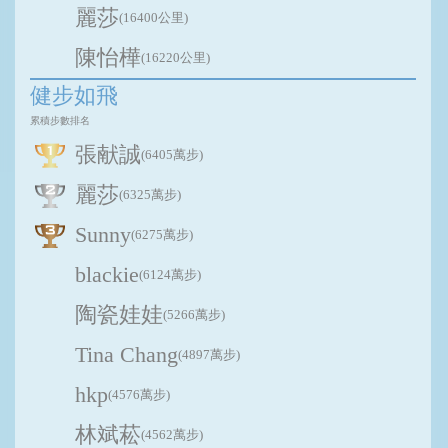
麗莎
(16400公里)
陳怡樺
(16220公里)
健步如飛
累積步數排名
張献誠
(6405萬步)
麗莎
(6325萬步)
Sunny
(6275萬步)
blackie
(6124萬步)
陶瓷娃娃
(5266萬步)
Tina Chang
(4897萬步)
hkp
(4576萬步)
林斌菘
(4562萬步)