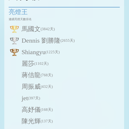
亮燈王
連續亮燈天數排名
馬國文
(3842天)
Dennis 劉勝隆
(2655天)
Shiangyu
(1225天)
麗莎
(1102天)
蔣佶龍
(768天)
周振威
(432天)
jet
(397天)
高妤儀
(168天)
陳光輝
(137天)