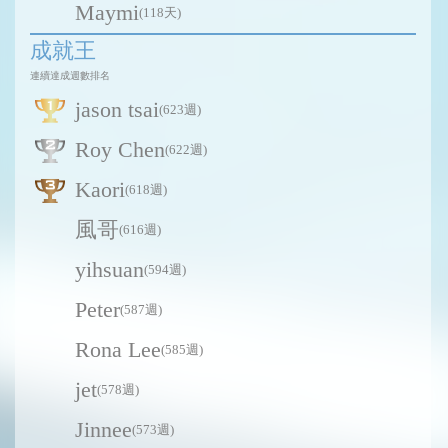
Maymi
(118天)
成就王
連續達成週數排名
jason tsai
(623週)
Roy Chen
(622週)
Kaori
(618週)
風哥
(616週)
yihsuan
(594週)
Peter
(587週)
Rona Lee
(585週)
jet
(578週)
Jinnee
(573週)