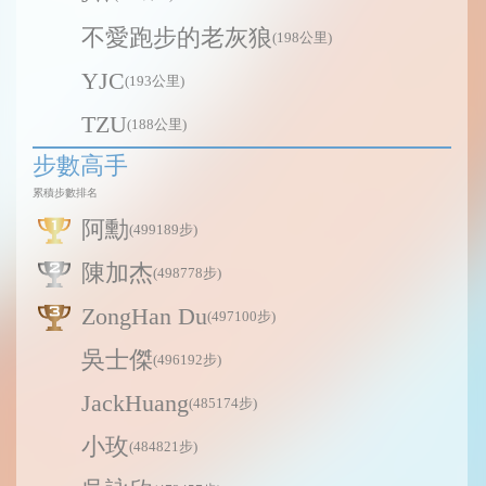
不愛跑步的老灰狼
(198公里)
YJC
(193公里)
TZU
(188公里)
步數高手
累積步數排名
阿勳
(499189步)
陳加杰
(498778步)
ZongHan Du
(497100步)
吳士傑
(496192步)
JackHuang
(485174步)
小玫
(484821步)