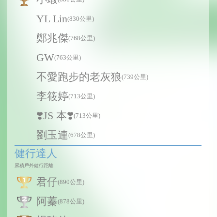
YL Lin
(830公里)
鄭兆傑
(768公里)
GW
(763公里)
不愛跑步的老灰狼
(739公里)
李筱婷
(713公里)
❣️JS 本❣️
(713公里)
劉玉連
(678公里)
健行達人
累積戶外健行距離
君仔
(890公里)
阿蓁
(878公里)