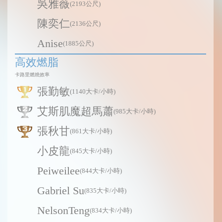
吳雅薇
(2193公尺)
陳奕仁
(2136公尺)
Anise
(1885公尺)
高效燃脂
卡路里燃燒效率
張勤敏
(1140大卡/小時)
艾斯肌魔超馬蕭
(985大卡/小時)
張秋甘
(861大卡/小時)
小皮龍
(845大卡/小時)
Peiweilee
(844大卡/小時)
Gabriel Su
(835大卡/小時)
NelsonTeng
(834大卡/小時)