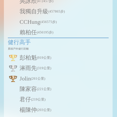
吳詠欣
(472457步)
我獨自升級
(457865步)
CCHung
(456575步)
賴柏任
(456195步)
健行高手
累積戶外健行距離
彭柏魁
(919公里)
淋雨先
(319公里)
Jolin
(261公里)
陳家容
(221公里)
君仔
(219公里)
楊陳仲
(203公里)