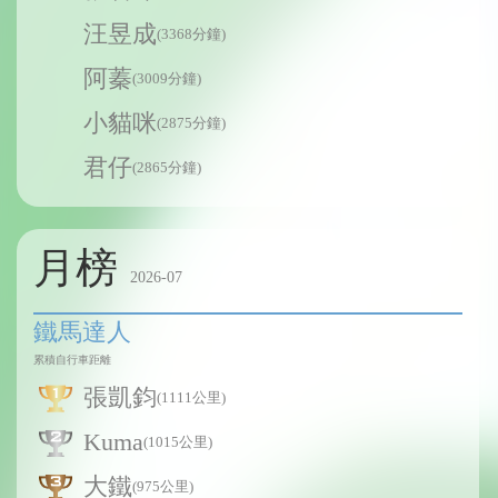
汪昱成
(3368分鐘)
阿蓁
(3009分鐘)
小貓咪
(2875分鐘)
君仔
(2865分鐘)
月榜
2026-07
鐵馬達人
累積自行車距離
張凱鈞
(1111公里)
Kuma
(1015公里)
大鐵
(975公里)