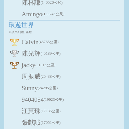
陳林謙
(140526公尺)
Amingo
(133746公尺)
環遊世界
累積戶外健行距離
Calvin
(46765公里)
陳光輝
(45189公里)
jacky
(31816公里)
周振威
(25438公里)
Sunny
(24295公里)
9404054
(19023公里)
江慧珠
(17135公里)
張献誠
(17051公里)