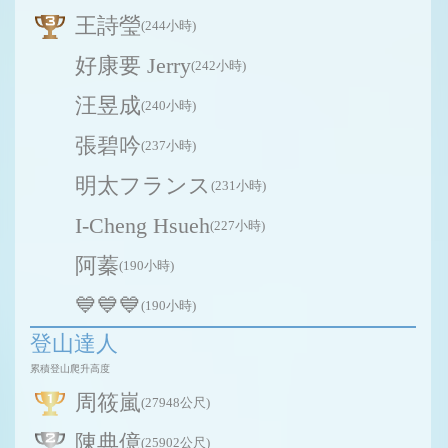
王詩瑩
(244小時)
好康要 Jerry
(242小時)
汪昱成
(240小時)
張碧吟
(237小時)
明太フランス
(231小時)
I-Cheng Hsueh
(227小時)
阿蓁
(190小時)
💙💙💙
(190小時)
登山達人
累積登山爬升高度
周筱嵐
(27948公尺)
陳典億
(25902公尺)