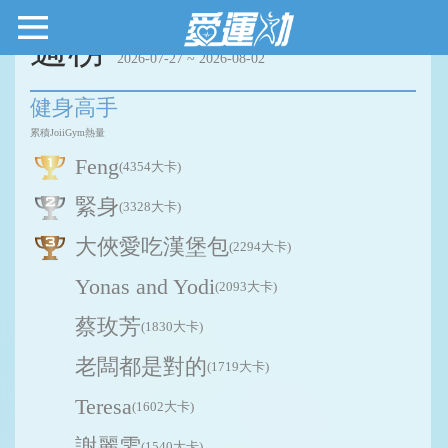
週榜
2026-07-27 ~ 2026-08-02
健身高手
累積JoiiGym熱量
Feng
(4354大卡)
緊身
(3328大卡)
大俠愛吃漢堡包
(2294大卡)
Yonas and Yodi
(2093大卡)
蔡玫芳
(1830大卡)
老闆都是對的
(1719大卡)
Teresa
(1602大卡)
謝麗雯
(1540大卡)