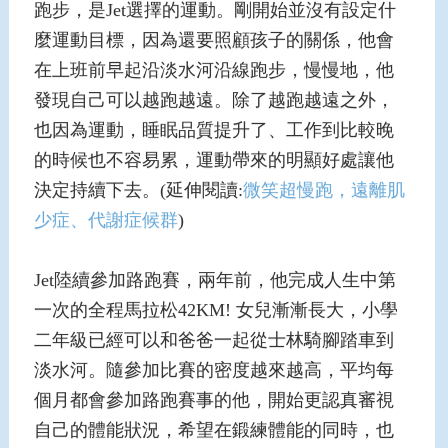
跑步，是Jet選擇的運動。剛開始並沒有設定什
麼運動目標，因為還要照顧孩子的關係，他會
在上班前早起沿淡水河沿線跑步，慢慢地，他
發現自己可以越跑越遠。除了越跑越遠之外，
也因為運動，睡眠品質提升了、工作到比較晚
的時候也不容易累，運動帶來的明顯好處讓他
決定持續下去。(延伸閱讀:
微笑超慢跑，遠離肌
少症、代謝症候群
)
Jet陸續參加路跑賽，兩年前，他完成人生中第
一次的全程馬拉松42KM! 女兒漸漸長大，小學
二年級已經可以和爸爸一起從士林騎腳踏車到
淡水河。隨參加比賽的密度越來越高，平均每
個月都會參加路跑賽事的他，開始更認真審視
自己的體能狀況，希望在鍛練體能的同時，也