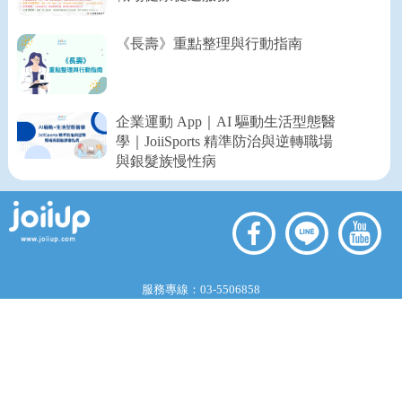
《長壽》重點整理與行動指南
企業運動 App｜AI 驅動生活型態醫
學｜JoiiSports 精準防治與逆轉職場
與銀髮族慢性病
服務專線：
03-5506858
服務信箱：
service@joiiup.com
服務地址：
新竹縣竹北市成功十二街30號9樓
服務時間：週一至五 10:00 ~ 17:00
©2026
虹映科技
All rights reserved.