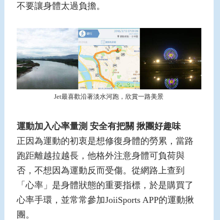
不要讓身體太過負擔。
Jet最喜歡沿著淡水河跑，欣賞一路美景
運動加入心率量測
安全有把關
揪團好趣味
正因為運動的初衷是想修復身體的勞累，當路
跑距離越拉越長，他格外注意身體可負荷與
否，不想因為運動反而受傷。從網路上查到
「心率」是身體狀態的重要指標，於是購買了
心率手環，並常常參加JoiiSports APP的運動揪
團。