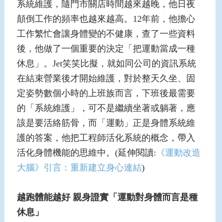
系統維護，隨門市關店時間越來越晚，他日夜
顛倒工作的頻率也越來越高。12年前，他擔心
工作繁忙會讓身體變的不健康，查了一些資料
後，他做了一個重要的決定「把運動當成一種
休息」。Jet笑笑比擬，就如同公司的資訊系統
在結束營業後才開始維護，對於整天久坐、固
定姿勢數個小時的上班族而言，下班後最需要
的「系統維護」，可不是繼續坐著或躺著，應
該是要活絡筋骨，而「運動」正是身體系統維
護的答案，他把工程師活化系統的概念，帶入
活化身體機能的思維中。(延伸閱讀:
《運動改造
大腦》引言：重新建立身心連結
)
越跑體能越好
親身證實「運動對身體而言是種
休息」