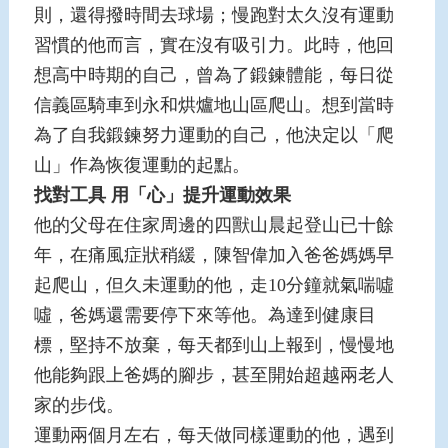
則，還得撥時間去球場；慢跑對太久沒有運動
習慣的他而言，實在沒有吸引力。此時，他回
想高中時期的自己，曾為了鍛鍊體能，每日從
信義區騎車到永和烘爐地山區爬山。想到當時
為了自我鍛鍊努力運動的自己，他決定以「爬
山」作為恢復運動的起點。
找對工具
用「心」提升運動效果
他的父母在住家周邊的四獸山晨起登山已十餘
年，在痛風症狀稍緩，陳智偉加入爸爸媽媽早
起爬山，但久未運動的他，走10分鐘就氣喘噓
噓，爸媽還需要停下來等他。為達到健康目
標，堅持不放棄，每天都到山上報到，慢慢地
他能夠跟上爸媽的腳步，甚至開始超越兩老人
家的步伐。
運動兩個月左右，每天做同樣運動的他，遇到