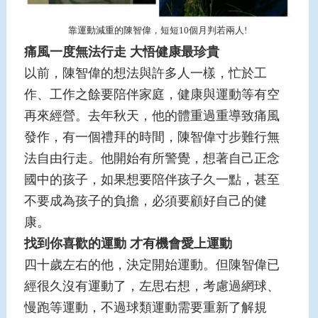
靠運動減重的陳智偉，短短10個月判若兩人!
痛風一度無法行走
大悟健康最珍貴
以前，陳智偉的想法與許多人一樣，忙於工
作、工作之餘要陪伴家庭，健康與運動等有空
再來經營。去年秋天，他的體重過重導致痛風
發作，有一個禮拜的時間，陳智偉寸步難行無
法自由行走。他開始有所警覺，想著自己正念
國中的孩子，如果想要陪伴孩子久一點，甚至
不要成為孩子的負擔，必須要顧好自己的健
康。
找到你喜歡的運動
才有機會愛上運動
四十歲左右的他，決定開始運動。但陳智偉已
經很久沒有運動了，左思右想，考慮過網球、
慢跑等運動，不過球類運動需要重新了解規