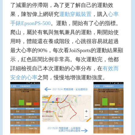
了減重的停滯期，為了更了解自己的運動效
果，陳智偉上網研究
運動穿戴裝置
，購入
心率
手錶
EpsonPS-500
。運動，開始有了心的指標。
爬山，屬於有氧與無氧兼具的運動，剛開始使
用時，體能還在養成階段，心跳很容易就超過
最大心率的90%，每次看JoiiSports的運動結果顯
示，紅色區間比例非常高。每次運動完，他都
詳細檢視自己本次運動的心率分布，在
有效而
安全的心率
之間，慢慢地增強運動強度。