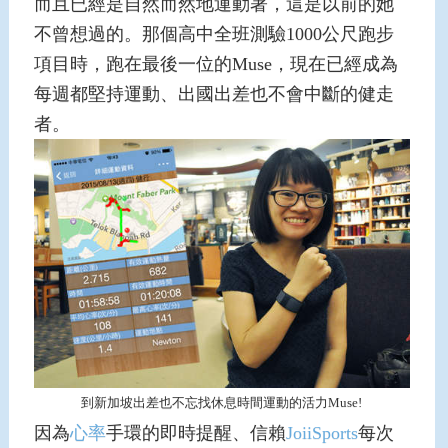
而且已經是自然而然地運動著，這是以前的她
不曾想過的。那個高中全班測驗1000公尺跑步
項目時，跑在最後一位的Muse，現在已經成為
每週都堅持運動、出國出差也不會中斷的健走
者。
到新加坡出差也不忘找休息時間運動的活力Muse!
因為
心率
手環的即時提醒、信賴
JoiiSports
每次