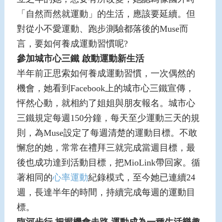
「自然而然就運動」的生活，應該要延續。但
對從小不愛運動、跑步測驗都落後的Muse而
言，要如何養成運動習慣呢?
參加城市心三鐵
啟動運動新生活
半年前正思索如何養成運動習慣，一次偶然的
機會，她看到Facebook上的城市心三鐵宣傳，
怦然心動，就相約了姐姐與朋友報名。城市心
三鐵規定每週150分鐘，每天至少運動三天的規
則，為Muse設定了每週清楚的運動目標。不敢
懈怠的她，常常在禮拜三就完成當週目標，最
後也成功達到活動目標，把MioLink帶回家。循
著相同的
心率運動
紀錄模式，至今她已連續24
週，長達半年的時間，持續完成每週的運動目
標。