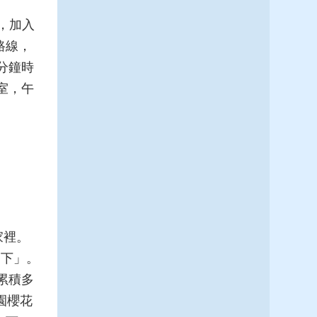
的，加入
路線，
分鐘時
室，午
家裡。
一下」。
累積多
園櫻花