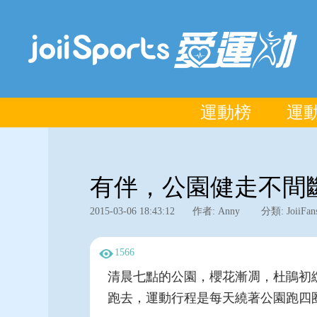
運動榜
運
有伴，公園健走不間斷:
2015-03-06 18:43:12
作者: Anny
分類: JoiiFan
1566
清晨七點的公園，櫻花漸凋，杜鵑初
跑去，運動行程是每天繞著公園跑四