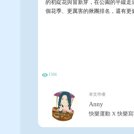
的初綻花與冒新芽，在公園的平緩走
個花季、更厲害的揪團排名，還有更
1566
本文作者
Anny
快樂運動 X 快樂