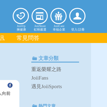
揪健康
虹映嚴
幸福企
登入個
JoiiUp
JoiiStore
JoiiCare
揪健康
虹映嚴選
幸福企業
登入/
註冊
選
業
人中心
訊
常見問答
文章分類
重返榮耀之路
JoiiFans
遇見JoiiSports
人向前
熱門文章