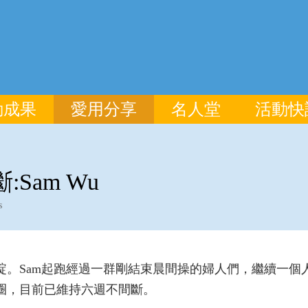
動成果
愛用分享
名人堂
活動快
Sam Wu
s
綻。Sam起跑經過一群剛結束晨間操的婦人們，繼續一個
圈，目前已維持六週不間斷。