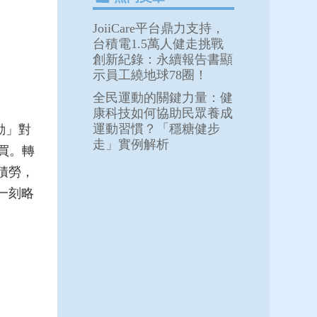
JoiiCare平台鼎力支持，
台積電1.5萬人健走挑戰
創新紀錄：永續報告書顯
示員工繞地球78圈！
全民運動的關鍵力量：健
康科技如何協助民眾養成
運動習慣？「穩糖健步
動」對
走」實例解析
買。轉
積勞，
一刻略