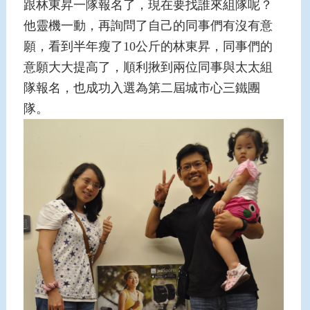
跟林東昇一隊報名了，現在要找誰來組隊呢？
他靈機一動，再詢問了自己的同事們有沒有意
願，看到半年瘦了10公斤的林東昇，同事們的
意願大大提高了，順利揪到兩位同事與太太組
隊報名，也成功入選為第二屆城市心三鐵團
隊。