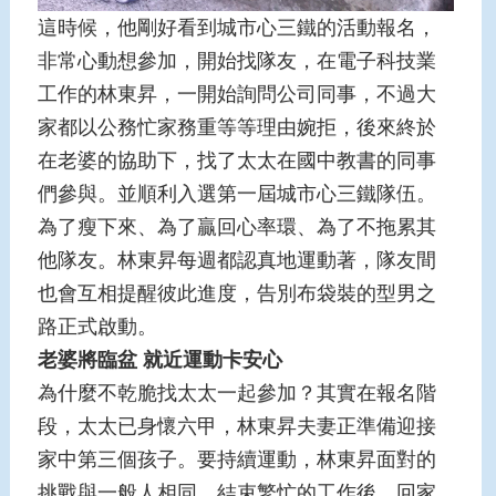
這時候，他剛好看到城市心三鐵的活動報名，
非常心動想參加，開始找隊友，在電子科技業
工作的林東昇，一開始詢問公司同事，不過大
家都以公務忙家務重等等理由婉拒，後來終於
在老婆的協助下，找了太太在國中教書的同事
們參與。並順利入選第一屆城市心三鐵隊伍。
為了瘦下來、為了贏回心率環、為了不拖累其
他隊友。林東昇每週都認真地運動著，隊友間
也會互相提醒彼此進度，告別布袋裝的型男之
路正式啟動。
老婆將臨盆
就近運動卡安心
為什麼不乾脆找太太一起參加？其實在報名階
段，太太已身懷六甲，林東昇夫妻正準備迎接
家中第三個孩子。要持續運動，林東昇面對的
挑戰與一般人相同，結束繁忙的工作後，回家