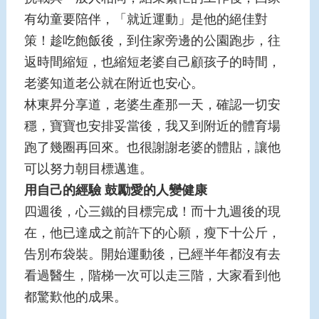
有幼童要陪伴，「就近運動」是他的絕佳對
策！趁吃飽飯後，到住家旁邊的公園跑步，往
返時間縮短，也縮短老婆自己顧孩子的時間，
老婆知道老公就在附近也安心。
林東昇分享道，老婆生產那一天，確認一切安
穩，寶寶也安排妥當後，我又到附近的體育場
跑了幾圈再回來。也很謝謝老婆的體貼，讓他
可以努力朝目標邁進。
用自己的經驗
鼓勵愛的人變健康
四週後，心三鐵的目標完成！而十九週後的現
在，他已達成之前許下的心願，瘦下十公斤，
告別布袋裝。開始運動後，已經半年都沒有去
看過醫生，階梯一次可以走三階，大家看到他
都驚歎他的成果。