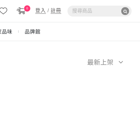
0
登入
/
註冊
家品味
品牌館
｜
最新上架