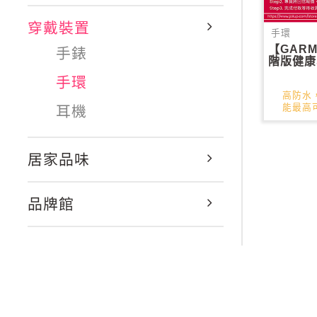
穿戴裝置
手環
【GARMI
手錶
階版健康
手環
高防水
能最高可
耳機
居家品味
品牌館