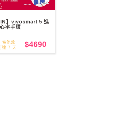
N】vivosmart 5 進
心率手環
，電池效
$4690
達 7 天