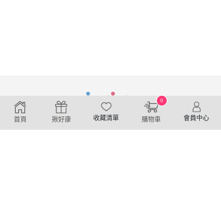
0
收藏清單
會員中心
首頁
揪好康
購物車
購物條款
服務條款
退換貨說明
服務地址：
新竹縣竹北市成功十二街30號9樓
服務信箱：
service@joiiup.com
服務時間：週一~週五 10:00~17:00
©
2026
虹映科技股份有限公司
All
Rights
Reserved.