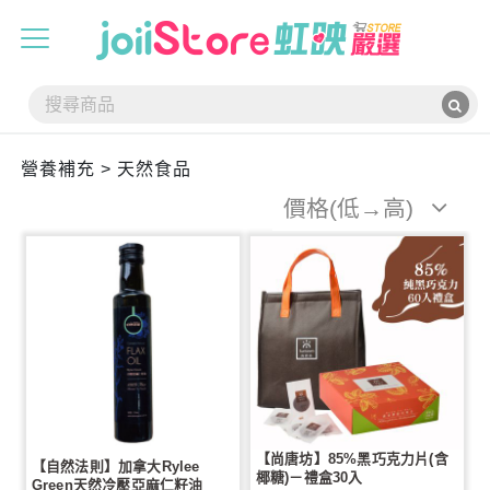
營養補充 > 天然食品
價格(低→高)
【尚唐坊】85%黑巧克力片(含
【自然法則】加拿大Rylee
椰糖)－禮盒30入
Green天然冷壓亞麻仁籽油