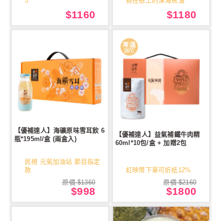
3
長在樹上的深海魚油
$1160
$1180
【優補達人】海礦原味雪耳飲 6
【優補達人】益氣補鐵牛肉精
瓶*195ml/盒 (兩盒入)
60ml*10包/盒 + 加贈2包
民視 元氣加油站 節目指定
款
虹映幣下單可折抵12%
原價 $1360
原價 $2160
$998
$1800