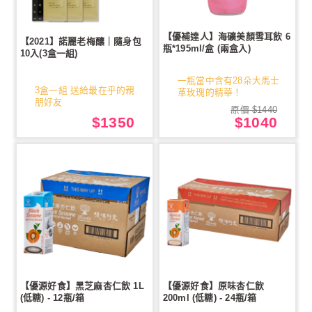
【優補達人】海礦美顏雪耳飲 6
【2021】諾麗老梅釀｜隨身包
瓶*195ml/盒 (兩盒入)
10入(3盒一組)
一瓶當中含有28朵大馬士
3盒一組 送給最在乎的親
革玫瑰的精華！
朋好友
原價 $1440
$1350
$1040
【優源好食】黑芝麻杏仁飲 1L
【優源好食】原味杏仁飲
(低糖) - 12瓶/箱
200ml (低糖) - 24瓶/箱