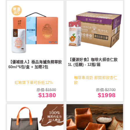
【優源好食】咖啡大師杏仁飲
【優補達人】極品海鱸魚精華飲
1L (低糖) - 12瓶/箱
60ml*6包/盒 + 加贈2包
咖啡專用奶 即開即飲杏仁
虹映幣下單可折抵12%
飲
原價 $1500
原價 $2700
$1380
$1998