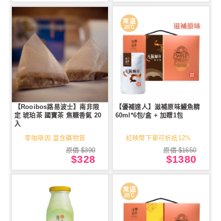
【Rooibos路易波士】南非限
【優補達人】滋補原味鰻魚精
定 琥珀茶 國寶茶 焦糖香氣 20
60ml*6包/盒 + 加贈1包
入
零咖啡因 富含礦物質
虹映幣下單可折抵12%
原價 $390
原價 $1650
$328
$1380