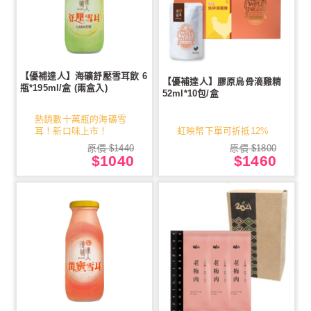
【優補達人】海礦舒壓雪耳飲 6
【優補達人】膠原烏骨滴雞精
瓶*195ml/盒 (兩盒入)
52ml*10包/盒
熱銷數十萬瓶的海礦雪
耳！新口味上市！
虹映幣下單可折抵12%
原價 $1440
原價 $1800
$1040
$1460