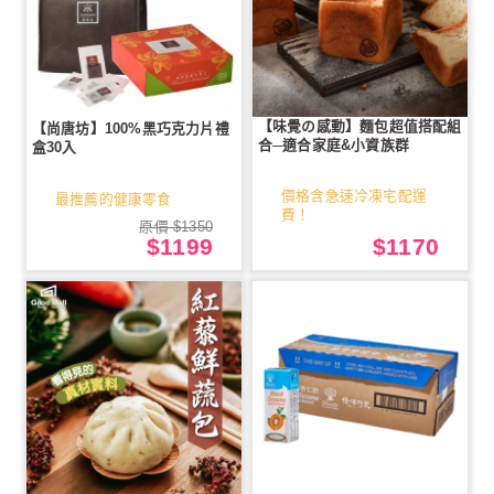
【味覺の感動】麵包超值搭配組
【尚唐坊】100%黑巧克力片禮
合─適合家庭&小資族群
盒30入
價格含急速冷凍宅配運
最推薦的健康零食
費！
原價 $1350
$1199
$1170