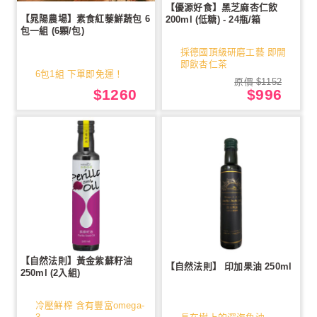
【優源好食】黑芝麻杏仁飲
【晁陽農場】素食紅藜鮮蔬包 6
200ml (低糖) - 24瓶/箱
包一組 (6顆/包)
採德國頂級研磨工藝 即開
即飲杏仁茶
6包1組 下單即免運！
原價 $1152
$1260
$996
【自然法則】黃金紫蘇籽油
【自然法則】 印加果油 250ml
250ml (2入組)
冷壓鮮榨 含有豐富omega-