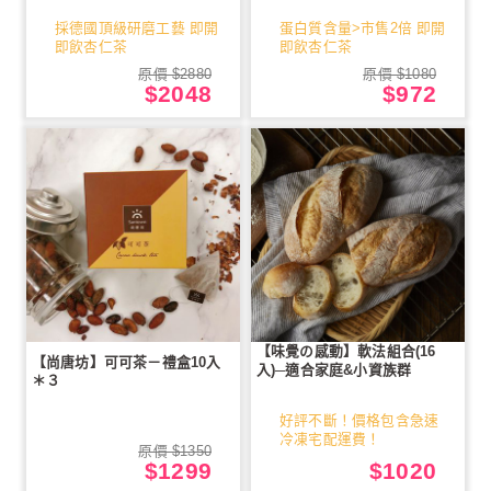
採德國頂級研磨工藝 即開
蛋白質含量>市售2倍 即開
即飲杏仁茶
即飲杏仁茶
原價 $2880
原價 $1080
$2048
$972
【味覺の感動】軟法組合(16
【尚唐坊】可可茶－禮盒10入
入)─適合家庭&小資族群
＊３
好評不斷！價格包含急速
冷凍宅配運費！
原價 $1350
$1299
$1020