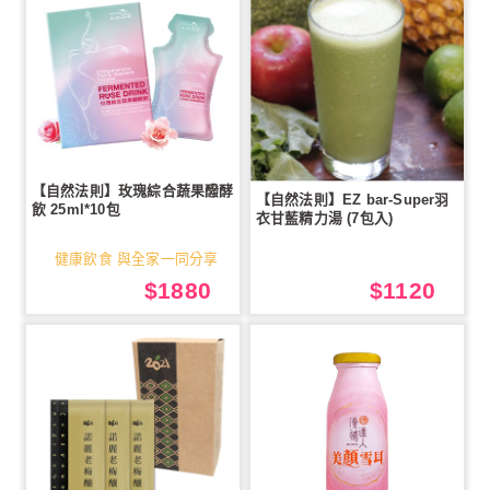
【自然法則】玫瑰綜合蔬果醱酵
【自然法則】EZ bar-Super羽
飲 25ml*10包
衣甘藍精力湯 (7包入)
健康飲食 與全家一同分享
$1880
$1120