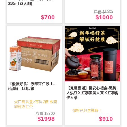
250ml (2入組)
原價 $1050
$700
$1000
【優源好食】原味杏仁飲 1L
【晁陽農場】挺安心禮盒-黑美
(低糖) - 12瓶/箱
人烘豆Ｘ紅藜黑美人茶Ｘ紅藜俏
佳人茶
蛋白質含量>市售2倍 即開
即飲杏仁茶
價格已包含運費！
原價 $2700
$1998
$910