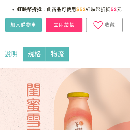
$52
52
虹映幣折抵
：
此商品可使用
虹映幣折抵
元
加入購物車
立即結帳
收藏
說明
規格
物流