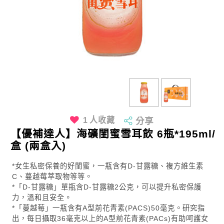
1
人收藏
分享
【優補達人】海礦閨蜜雪耳飲 6瓶*195ml/
盒 (兩盒入)
*女生私密保養的好閨蜜，一瓶含有D-甘露糖、複方維生素
C、蔓越莓萃取物等等。
*「D-甘露糖」單瓶含D-甘露糖2公克，可以提升私密保護
力，溫和且安全。
*「蔓越莓」一瓶含有A型前花青素(PACS)50毫克。研究指
出，每日攝取36毫克以上的A型前花青素(PACs)有助呵護女