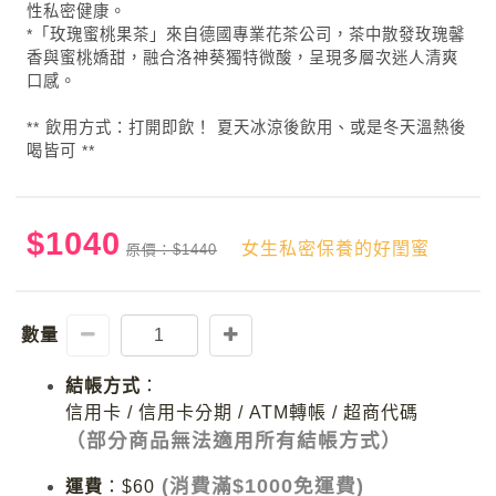
性私密健康。
*「玫瑰蜜桃果茶」來自德國專業花茶公司，茶中散發玫瑰馨
香與蜜桃嬌甜，融合洛神葵獨特微酸，呈現多層次迷人清爽
口感。
** 飲用方式：打開即飲！ 夏天冰涼後飲用、或是冬天溫熱後
喝皆可 **
$1040
女生私密保養的好閨蜜
原價：$1440
數量
結帳方式
：
信用卡 / 信用卡分期 / ATM轉帳 / 超商代碼
（部分商品無法適用所有結帳方式）
(消費滿$1000免運費)
運費
：
$60