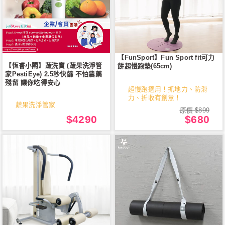
【FunSport】Fun Sport fit可力
【恆睿小閣】蔬洗寶 (蔬果洗淨管
餅超慢跑墊(65cm)
家PestiEye) 2.5秒快篩 不怕農藥
殘留 讓你吃得安心
超慢跑適用！抓地力、防滑
力、折收有創意！
蔬果洗淨管家
原價 $899
$4290
$680