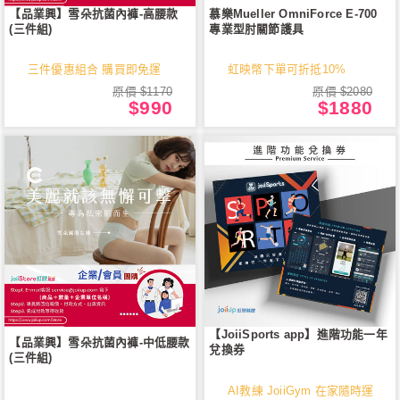
【品業興】雪朵抗菌內褲-高腰款
慕樂Mueller OmniForce E-700
(三件組)
專業型肘關節護具
三件優惠組合 購買即免運
虹映幣下單可折抵10%
原價 $1170
原價 $2080
$990
$1880
【JoiiSports app】進階功能一年
【品業興】雪朵抗菌內褲-中低腰款
兌換券
(三件組)
AI教練 JoiiGym 在家隨時運