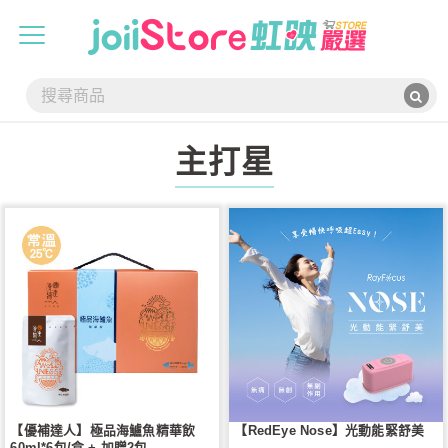
主打星
【優補達人】極品海鱸魚精華飲
【RedEye Nose】光動能緊舒美
60ml*6包/盒 + 加贈2包