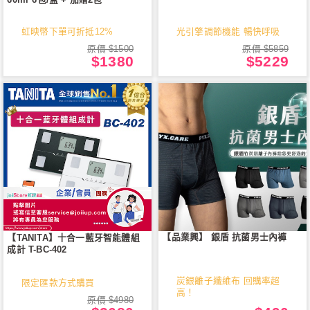
虹映幣下單可折抵12%
光引擎調節機能 暢快呼吸
原價 $1500
原價 $5859
$1380
$5229
【品業興】 銀盾 抗菌男士內褲
【TANITA】十合一藍牙智能體組
成計 T-BC-402
炭銀離子纖維布 回購率超
限定匯款方式購買
高！
原價 $4980