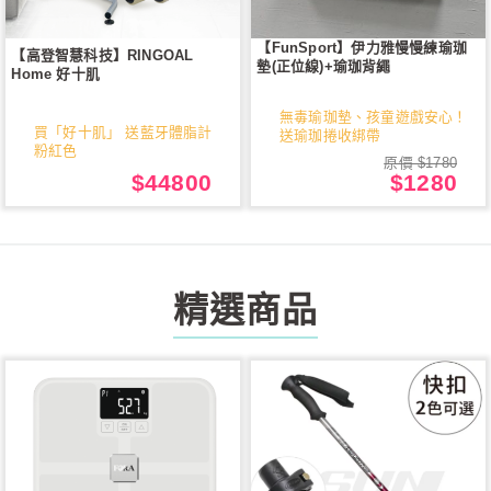
【FunSport】伊力雅慢慢練瑜珈
【高登智慧科技】RINGOAL
墊(正位線)+瑜珈背繩
Home 好十肌
無毒瑜珈墊、孩童遊戲安心！
買「好十肌」 送藍牙體脂計
送瑜珈捲收綁帶
粉紅色
原價 $1780
$44800
$1280
精選商品