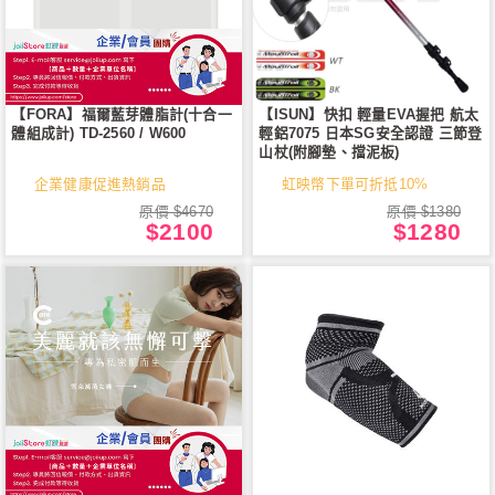
【FORA】福爾藍芽體脂計(十合一
【ISUN】快扣 輕量EVA握把 航太
體組成計) TD-2560 / W600
輕鋁7075 日本SG安全認證 三節登
山杖(附腳墊、擋泥板)
企業健康促進熱銷品
虹映幣下單可折抵10%
原價 $4670
原價 $1380
$2100
$1280