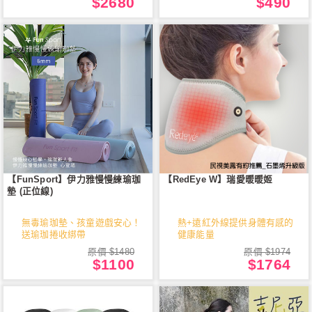
$2680
$490
【FunSport】伊力雅慢慢練瑜珈
【RedEye W】瑞愛暖暖姬
墊 (正位線)
無毒瑜珈墊、孩童遊戲安心！
熱+遠紅外線提供身體有感的
送瑜珈捲收綁帶
健康能量
原價 $1480
原價 $1974
$1100
$1764