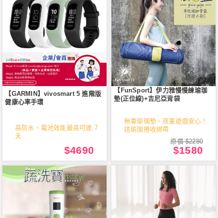
【FunSport】伊力雅慢慢練瑜珈
【GARMIN】vivosmart 5 進階版
墊(正位線)+吉尼亞背袋
健康心率手環
無毒瑜珈墊、孩童遊戲安心！
高防水，電池效能最高可達 7
送瑜珈捲收綁帶
天
原價 $2280
$4690
$1580