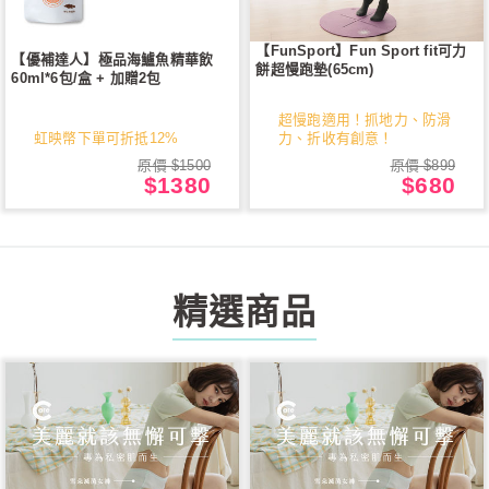
【FunSport】Fun Sport fit可力
【優補達人】極品海鱸魚精華飲
餅超慢跑墊(65cm)
60ml*6包/盒 + 加贈2包
超慢跑適用！抓地力、防滑
虹映幣下單可折抵12%
力、折收有創意！
原價 $1500
原價 $899
$1380
$680
精選商品