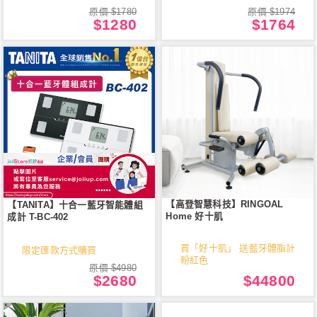
原價 $1780
原價 $1974
$1280
$1764
【高登智慧科技】RINGOAL
【TANITA】十合一藍牙智能體組
Home 好十肌
成計 T-BC-402
買「好十肌」 送藍牙體脂計
限定匯款方式購買
粉紅色
原價 $4980
$2680
$44800