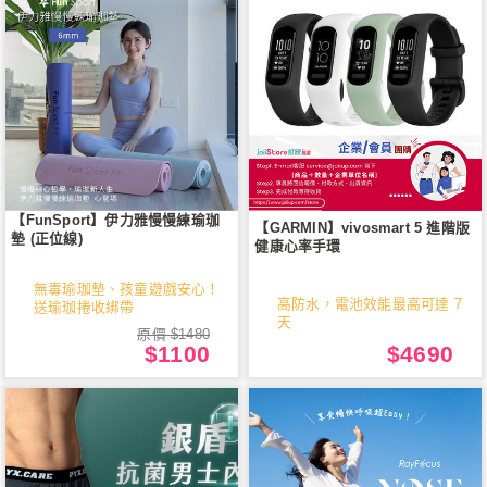
【FunSport】伊力雅慢慢練瑜珈
【GARMIN】vivosmart 5 進階版
墊 (正位線)
健康心率手環
無毒瑜珈墊、孩童遊戲安心！
高防水，電池效能最高可達 7
送瑜珈捲收綁帶
天
原價 $1480
$1100
$4690