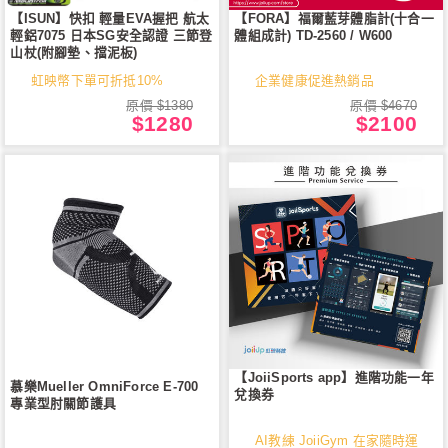
【ISUN】快扣 輕量EVA握把 航太
【FORA】福爾藍芽體脂計(十合一
輕鋁7075 日本SG安全認證 三節登
體組成計) TD-2560 / W600
山杖(附腳墊、擋泥板)
虹映幣下單可折抵10%
企業健康促進熱銷品
原價 $1380
原價 $4670
$1280
$2100
【JoiiSports app】進階功能一年
慕樂Mueller OmniForce E-700
兌換券
專業型肘關節護具
AI教練 JoiiGym 在家隨時運