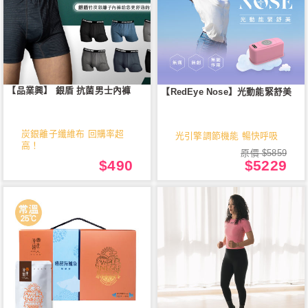
【品業興】 銀盾 抗菌男士內褲
【RedEye Nose】光動能緊舒美
炭銀離子纖維布 回購率超
光引擎調節機能 暢快呼吸
高！
原價 $5859
$490
$5229