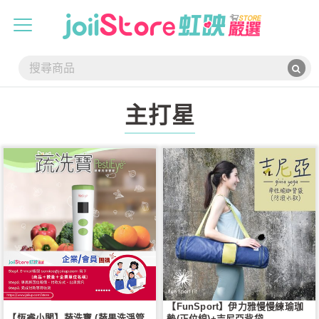
主打星
【FunSport】伊力雅慢慢練瑜珈
【恆睿小閣】蔬洗寶 (蔬果洗淨管
墊(正位線)+吉尼亞背袋