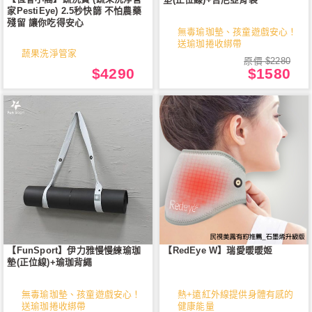
家PestiEye) 2.5秒快篩 不怕農藥
殘留 讓你吃得安心
無毒瑜珈墊、孩童遊戲安心！
送瑜珈捲收綁帶
蔬果洗淨管家
原價 $2280
$4290
$1580
【FunSport】伊力雅慢慢練瑜珈
【RedEye W】瑞愛暖暖姬
墊(正位線)+瑜珈背繩
無毒瑜珈墊、孩童遊戲安心！
熱+遠紅外線提供身體有感的
送瑜珈捲收綁帶
健康能量