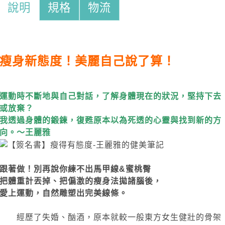
說明
規格
物流
瘦身新態度！美麗自己說了算！
運動時不斷地與自己對話，了解身體現在的狀況，堅持下去
或放棄？
我透過身體的鍛鍊，復甦原本以為死透的心靈與找到新的方
向。～王麗雅
跟著做！別再說你練不出馬甲線&蜜桃臀
把體重計丟掉、把偏激的瘦身法拋諸腦後，
愛上運動，自然雕塑出完美線條。
經歷了失婚、酗酒，原本就較一般東方女生健壯的骨架