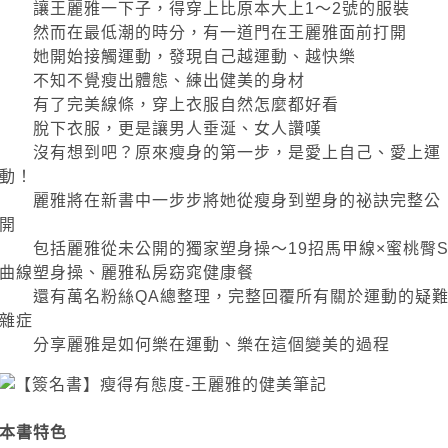
讓王麗雅一下子，得穿上比原本大上1～2號的服裝
然而在最低潮的時分，有一道門在王麗雅面前打開
她開始接觸運動，發現自己越運動、越快樂
不知不覺瘦出體態、練出健美的身材
有了完美線條，穿上衣服自然怎麼都好看
脫下衣服，更是讓男人垂涎、女人讚嘆
沒有想到吧？原來瘦身的第一步，是愛上自己、愛上運
動！
麗雅將在新書中一步步將她從瘦身到塑身的祕訣完整公
開
包括麗雅從未公開的獨家塑身操～19招馬甲線×蜜桃臀
曲線塑身操、麗雅私房窈窕健康餐
還有萬名粉絲QA總整理，完整回覆所有關於運動的疑
雜症
分享麗雅是如何樂在運動、樂在這個變美的過程
本書特色