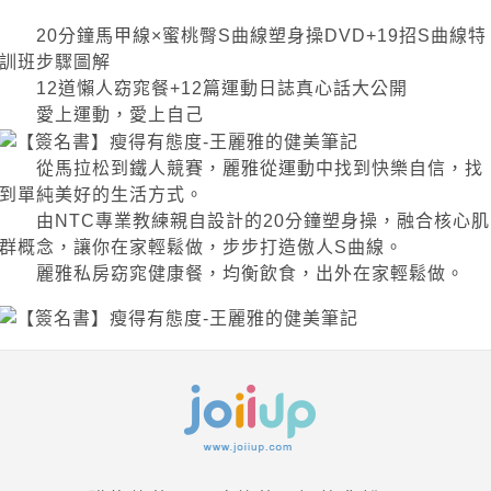
20分鐘馬甲線×蜜桃臀S曲線塑身操DVD+19招S曲線特
訓班步驟圖解
12道懶人窈窕餐+12篇運動日誌真心話大公開
愛上運動，愛上自己
從馬拉松到鐵人競賽，麗雅從運動中找到快樂自信，找
到單純美好的生活方式。
由NTC專業教練親自設計的20分鐘塑身操，融合核心肌
群概念，讓你在家輕鬆做，步步打造傲人S曲線。
麗雅私房窈窕健康餐，均衡飲食，出外在家輕鬆做。