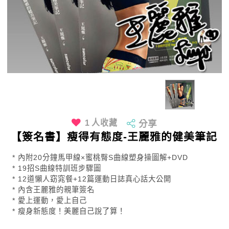
1
人收藏
分享
【簽名書】瘦得有態度-王麗雅的健美筆記
* 內附20分鐘馬甲線×蜜桃臀S曲線塑身操圖解+DVD
* 19招S曲線特訓班步驟圖
* 12道懶人窈窕餐+12篇運動日誌真心話大公開
* 內含王麗雅的親筆簽名
* 愛上運動，愛上自己
* 瘦身新態度！美麗自己說了算！