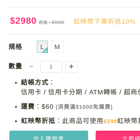
$2980
虹映幣下單折抵10%
原價：$3980
規格
L
M
數量
結帳方式
：
信用卡 / 信用卡分期 / ATM轉帳 / 超
運費
：
$60
(消費滿$1000免運費)
虹映幣折抵
：
此商品可使用
虹映幣
$298
加入購物車
立即