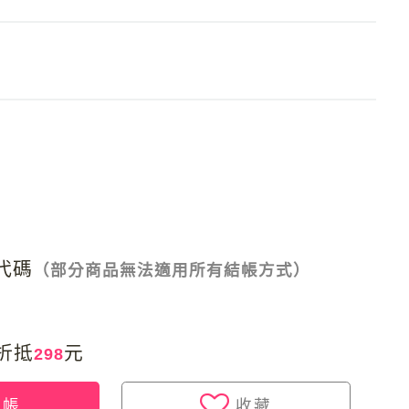
商代碼
（部分商品無法適用所有結帳方式）
折抵
元
298
結帳
收藏