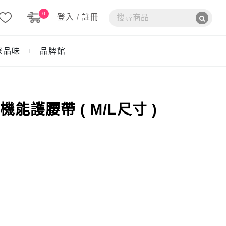
0
登入
/
註冊
家品味
品牌館
｜
能護腰帶 ( M/L尺寸 )