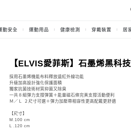
運動安全
運動用品
健康檢測
穿戴裝置
居
｜
｜
｜
｜
【ELVIS愛菲斯】石墨烯黑科技機
採用石墨烯機能布料釋放遠紅外線功能
升級加高設計強化保護面積
獨家抗菌技術材質抑菌又除臭
一共８組彈力支撐彈簧＋能量磁石條完美支撐活動便利
Ｍ／Ｌ ２尺寸可選＋彈力加壓帶相容性更高配戴更舒適
【尺寸】
M.100 cm
L .120 cm