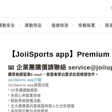
運動安全
運動用品
健康檢測
穿戴裝置
居
｜
｜
｜
｜
【JoiiSports app】Premiu
📧 企業團購價請聯絡 service@joiiu
購買後請留意E-mail，客服會寄出要求註冊帳號信件。
JoiiSports app介紹
JoiiSports app進階功能
* 20多種運動類型
* 多款心率裝置串接
* 輕鬆舉辦揪團活動
* 五大健康面向雷達圖與個人化分析建議
* 多款限定數位成就獎章