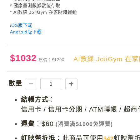
* 健康量測數據數位存取
* AI教練 JoiiGym 在家隨時運動
iOS版下載
Android版下載
$1032
AI教練 JoiiGym 
原價：$1290
數量
結帳方式
：
信用卡 / 信用卡分期 / ATM轉帳 / 超
運費
：
$60
(消費滿$1000免運費)
虹映幣折抵
：
此商品可使用
虹映幣
$42