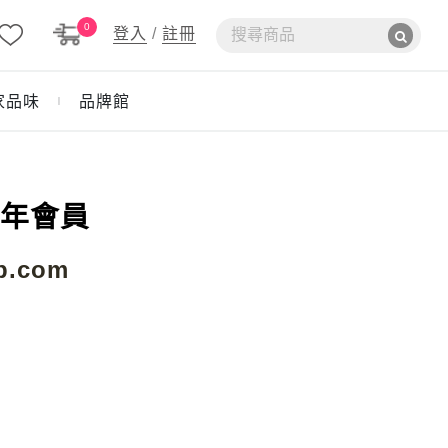
0
登入
/
註冊
家品味
品牌館
｜
m 年會員
p.com