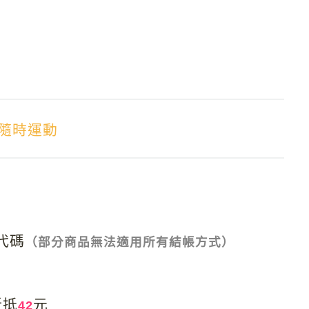
在家隨時運動
商代碼
（部分商品無法適用所有結帳方式）
折抵
元
42