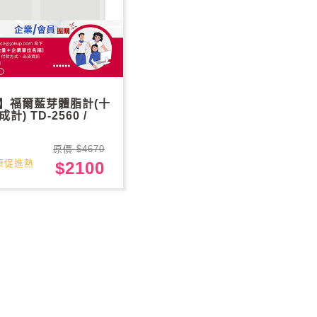
A】福爾藍芽體脂計(十
) TD-2560 /
原價 $4670
康促進熱
$2100