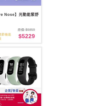
ye Nose】光動能緊舒
原價 $5859
調節機能
$5229
吸