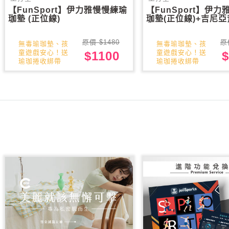
【FunSport】伊力雅慢慢練瑜
【FunSport】伊
珈墊 (正位線)
珈墊(正位線)+吉尼
原價 $1480
原
無毒瑜珈墊、孩
無毒瑜珈墊、孩
童遊戲安心！送
童遊戲安心！送
$1100
$
瑜珈捲收綁帶
瑜珈捲收綁帶