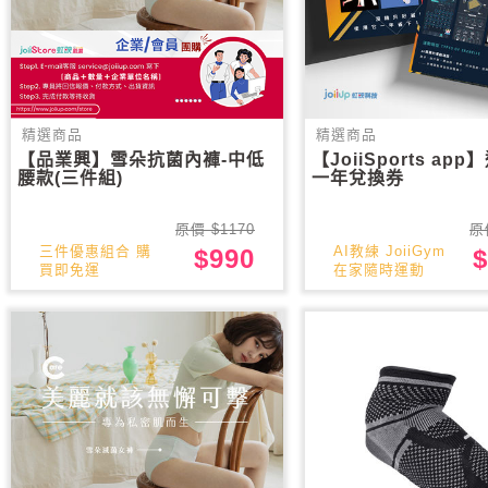
精選商品
精選商品
【品業興】雪朵抗菌內褲-中低
【JoiiSports ap
腰款(三件組)
一年兌換券
原價 $1170
原
三件優惠組合 購
AI教練 JoiiGym
$990
$
買即免運
在家隨時運動