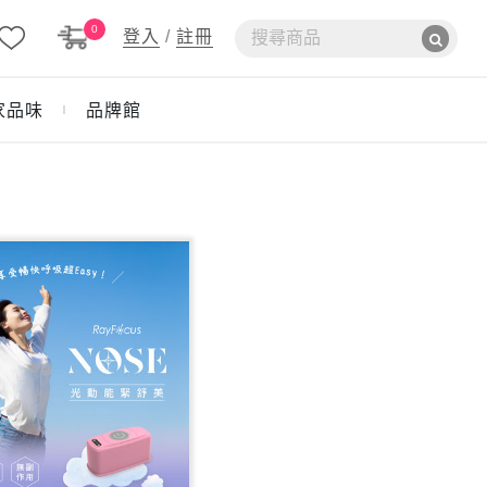
0
登入
/
註冊
家品味
品牌館
｜