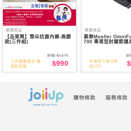
精選商品
精選商品
【品業興】雪朵抗菌內褲-高腰
慕樂Mueller OmniFo
款(三件組)
700 專業型肘關節護
原價 $1170
原
三件優惠組合 購
虹映幣下單可折
$990
$
買即免運
抵10%
購物條款
服務條款