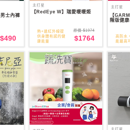
主打星
主打星
【RedEye W】瑞愛暖暖姬
菌男士內褲
【GARMI
階版健康
原價 $1974
熱+遠紅外線提
高防水
供身體有感的健
$490
$1764
能最高可
康能量
主打星