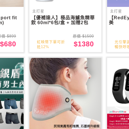
主打星
主打星
ort fit
【優補達人】極品海鱸魚精華
【RedE
m)
飲 60ml*6包/盒 + 加贈2包
美
原價 $899
原價 $1500
虹映幣下單可折
光引擎
$680
$1380
抵12%
暢快呼