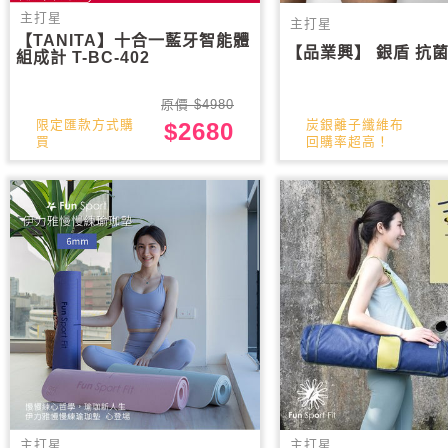
主打星
主打星
【TANITA】十合一藍牙智能體
【品業興】 銀盾 抗
組成計 T-BC-402
原價 $4980
炭銀離子纖維布
限定匯款方式購
$2680
回購率超高！
買
主打星
主打星