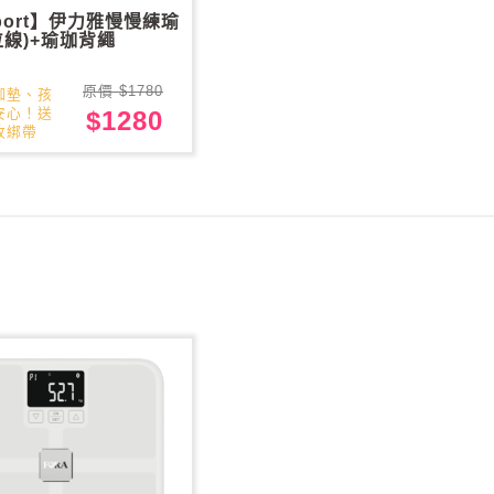
port】伊力雅慢慢練瑜
位線)+瑜珈背繩
原價 $1780
珈墊、孩
安心！送
$1280
收綁帶