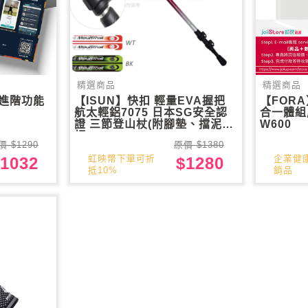
精選商品
精選商品
p】進階功能
【ISUN】快扣 輕量EVA握把
【FOR
航太輕鋁7075 日本SG安全認
合一體組成計
證 三節登山杖(附腳墊、擋泥
W600
板)
價 $1290
原價 $1380
虹映幣下單可折
企業健
1032
$1280
抵10%
銷品