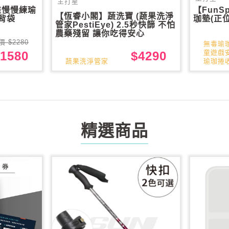
主打星
力雅慢慢練瑜
【FunS
【恆睿小閣】蔬洗寶 (蔬果洗淨
亞背袋
珈墊(正
管家PestiEye) 2.5秒快篩 不怕
農藥殘留 讓你吃得安心
價 $2280
無毒瑜
童遊戲
$4290
1580
蔬果洗淨管家
瑜珈捲
精選商品