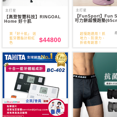
主打星
主打星
【FunSport】Fun Sp
【高登智慧科技】RINGOAL
可力餅超慢跑墊(65c
Home 好十肌
買「好十肌」 送
超慢跑適用！抓
藍牙體脂計粉紅
地力、防滑力、
$44800
色
折收有創意！