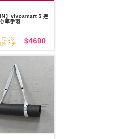
N】vivosmart 5 進
心率手環
，電池效
$4690
達 7 天