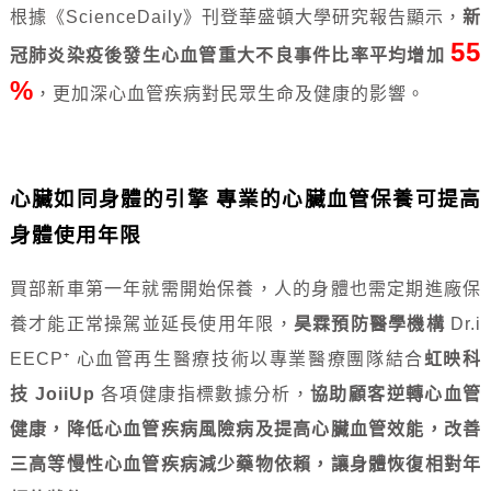
根據《ScienceDaily》刊登華盛頓大學研究報告顯示，
新
55
冠肺炎染疫後發生心血管重大不良事件比率平均增加
%
，更加深心血管疾病對民眾生命及健康的影響。
心臟如同身體的引擎 專業的心臟血管保養可提高
身體使用年限
買部新車第一年就需開始保養，人的身體也需定期進廠保
養才能正常操駕並延長使用年限，
昊霖預防醫學機構
Dr.i
EECP⁺ 心血管再生醫療技術以專業醫療團隊結合
虹映科
技 JoiiUp
各項健康指標數據分析，
協助顧客逆轉心血管
健康，降低心血管疾病風險病及提高心臟血管效能，改善
三高等慢性心血管疾病減少藥物依賴，讓身體恢復相對年