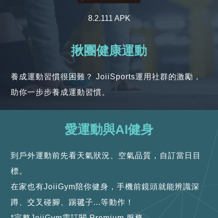
8.2.111 APK
揪團健康運動
養成運動習慣很困難？ JoiiSports運用社群的激勵，
助你一步步養成運動習慣。
愛運動與AI健身
到戶外運動前先看天氣狀況、空氣品質，自訂當日目
標。
在家也有JoiiGym陪你健身，手機前鏡頭就能辨識深
蹲、交叉碰腳、踢毽子...等動作！
*完整JoiiGym需訂閱 Premium 服務