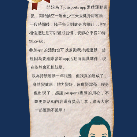
一開始為了joiisports app累積運動週
數，開始抽空一週至少三天去健身房運動，
一段時間後，幾乎每天到健身房報到，現在
相信運動是可以變成習慣，安靜心率從70降
到55~60。
參加app的活動也可以激勵我持續運動，曾
經因為要組隊參加app活動而認識夥伴，現
在依然會互相鼓勵。
以為持續運動一年很難，但我真的達成了，
身體變健康，體力變好，皮膚變漂亮，腰身
也出現了，感謝joiisports團隊的用心，不
斷更新活動內容還有獎品可拿，跟著大家
一起運動不孤單！