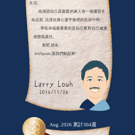
你渴望自己及親愛的家人有一個優質生
命品質, 沈浸在身心靈平衡裡的笑容中嗎?
爭取幸福最重要的是自己要對自己健康
身體負責任。
來吧,朋友-
JoiiSports 讓我們動起來!
Aug. 2026 累計304週